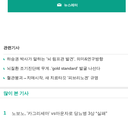
뉴스레터
관련기사
하승권 박사가 말하는 '뇌 림프관 발견', 의미&연구방향
뇌질환 조기진단에 무게..'gold standard' 발굴 나선다
혈관붕괴→치매시작, 새 치료타깃 '피브리노겐' 규명
많이 본 기사
1
노보노, '카그리세마' vs마운자로 당뇨병 3상 “실패”