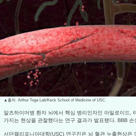
▲출처: Arthur Toga Lab/Keck School of Medicine of USC.
알츠하이머병 환자 뇌에서 핵심 병리인자인 아밀로이드, 타우, 신
가지는 현상을 관찰했다는 연구 결과가 발표됐다. BBB 
서던캘리포니아대학(USC) 연구진은 뇌 혈관 누출현상은 