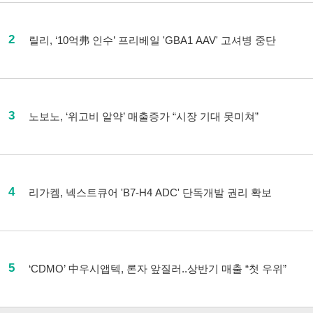
2
릴리, ‘10억弗 인수’ 프리베일 'GBA1 AAV' 고셔병 중단
3
노보노, ‘위고비 알약’ 매출증가 “시장 기대 못미쳐”
4
리가켐, 넥스트큐어 'B7-H4 ADC' 단독개발 권리 확보
5
‘CDMO’ 中우시앱텍, 론자 앞질러..상반기 매출 “첫 우위”