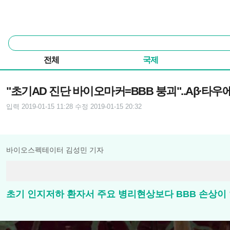
본문 바로가기
주요 메뉴
통
합
검
전체
국제
색
기사본문
"초기AD 진단 바이오마커=BBB 붕괴"..Aβ∙타우
입력 2019-01-15 11:28
수정 2019-01-15 20:32
바이오스펙테이터 김성민 기자
초기 인지저하 환자서 주요 병리현상보다 BBB 손상이 