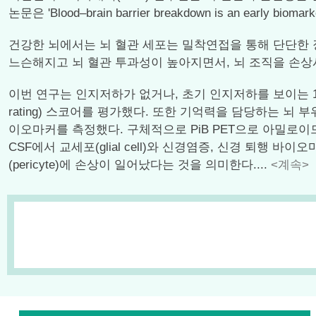
논문은 'Blood–brain barrier breakdown is an early 
건강한 뇌에서는 뇌 혈관 세포는 밀착연접을 통해 단단한 
느슨해지고 뇌 혈관 투과성이 높아지면서, 뇌 조직을 손상
이번 연구는 인지저하가 없거나, 초기 인지저하를 보이는 161명
rating) 스코어를 평가했다. 또한 기억력을 담당하는 뇌 부
이오마커를 측정했다. 구체적으로 PiB PET으로 아밀로이드
CSF에서 교세포(glial cell)와 신경염증, 신경 퇴행 
(pericyte)에 손상이 일어났다는 것을 의미한다....
<계속>