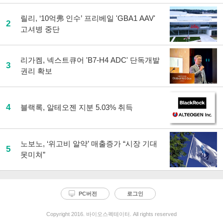
기
릴리, ‘10억弗 인수’ 프리베일 'GBA1 AAV'
2
고셔병 중단
리가켐, 넥스트큐어 'B7-H4 ADC' 단독개발
3
권리 확보
4
블랙록, 알테오젠 지분 5.03% 취득
노보노, ‘위고비 알약’ 매출증가 “시장 기대
5
못미쳐”
PC버전
로그인
Copyright 2016. 바이오스펙테이터. All rights reserved