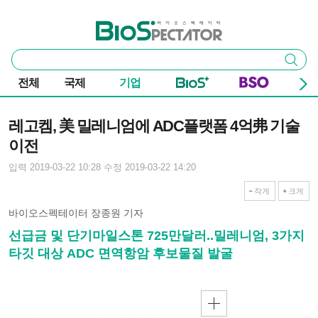
본문 바로가기
주요 메뉴
바이오스펙테이터
통
검색
합
검
전체
국제
기업
색
기사본문
레고켐, 美 밀레니엄에 ADC플랫폼 4억弗 기술
이전
입력 2019-03-22 10:28
수정 2019-03-22 14:20
작게
크게
바이오스펙테이터 장종원 기자
선급금 및 단기마일스톤 725만달러..밀레니엄, 3가지
타깃 대상 ADC 면역항암 후보물질 발굴