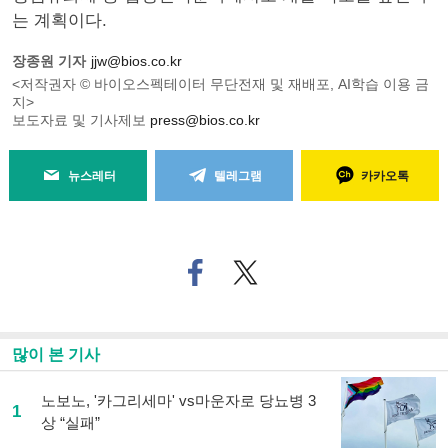
는 계획이다.
장종원 기자
jjw@bios.co.kr
<저작권자 © 바이오스펙테이터 무단전재 및 재배포, AI학습 이용 금
지>
보도자료 및 기사제보
press@bios.co.kr
뉴스레터
텔레그램
카카오톡
페
트위
이
터로
스
기사
북
공유
으
하기
많이 본 기사
로
기
사
노보노, '카그리세마' vs마운자로 당뇨병 3
1
공
상 “실패”
유
하