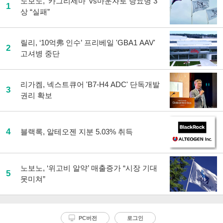
노보노, '카그리세마' vs마운자로 당뇨병 3
1
상 “실패”
릴리, ‘10억弗 인수’ 프리베일 'GBA1 AAV'
2
고셔병 중단
리가켐, 넥스트큐어 'B7-H4 ADC' 단독개발
3
권리 확보
4
블랙록, 알테오젠 지분 5.03% 취득
노보노, ‘위고비 알약’ 매출증가 “시장 기대
5
못미쳐”
PC버전
로그인