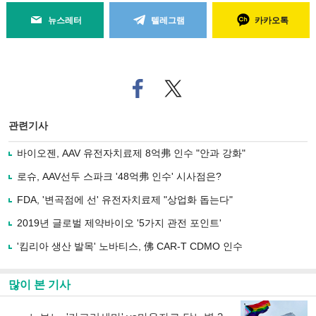
뉴스레터
텔레그램
카카오톡
페
트위
이
터로
스
기사
북
공유
관련기사
으
하기
로
바이오젠, AAV 유전자치료제 8억弗 인수 "안과 강화"
기
사
로슈, AAV선두 스파크 '48억弗 인수' 시사점은?
공
유
FDA, '변곡점에 선' 유전자치료제 "상업화 돕는다"
하
2019년 글로벌 제약바이오 '5가지 관전 포인트'
기
'킴리아 생산 발목' 노바티스, 佛 CAR-T CDMO 인수
많이 본 기사