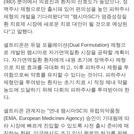
(IBD) 분야에서 의료진과 환자의 선호도가 높았으나, 정
맥주사 제형으로만 출시돼 있어 편의성을 높인 피하주사
제형의 개발을 기다려왔다"며 "램시마SC가 염증성장질
환 치료제 시장에 새로운 치료 대안이 될 것으로 예상된
다"고 말했다.
셀트리온은 듀얼 포뮬레이션(Dual Formulation) 제형으
로 개발된 램시마로 자가면역질환 시장을 공략할 계획이
다. 자가면역질환 환자에게 내원 초기에 정맥주사 제형
으로 치료 효과를 극대화 하고, 이후 피하주사 제형을 투
여함으로써 약효를 유지할 수 있다는 것이다. 피하주사
제형만을 투여받는 환자는 초기 치료 시 적정 체내 약물
농도에 도달하기 위해 다회의 피하주사를 투여받아야 한
다.
셀트리온 관계자는 "연내 램시마SC의 유럽의약품청
(EMA, European Medicines Agency) 승인이 기대됨에 따
라 시장에 빠르게 진입할 수 있도록 사전 출시 준비에 매
진하는 한편, 미국에서도 조기 임상 완료와 허가를 위해