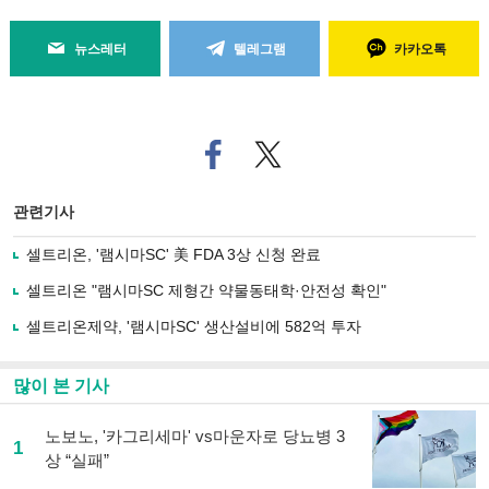
뉴스레터
텔레그램
카카오톡
페
트위
이
터로
스
기사
북
공유
관련기사
으
하기
로
셀트리온, '램시마SC' 美 FDA 3상 신청 완료
기
사
셀트리온 "램시마SC 제형간 약물동태학·안전성 확인"
공
유
셀트리온제약, '램시마SC' 생산설비에 582억 투자
하
기
많이 본 기사
노보노, '카그리세마' vs마운자로 당뇨병 3
1
상 “실패”