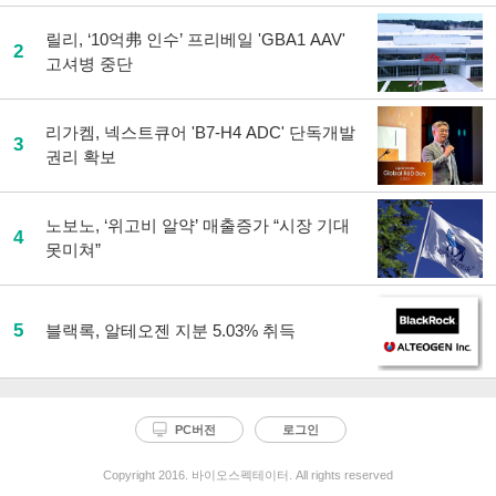
릴리, ‘10억弗 인수’ 프리베일 'GBA1 AAV'
2
고셔병 중단
리가켐, 넥스트큐어 'B7-H4 ADC' 단독개발
3
권리 확보
노보노, ‘위고비 알약’ 매출증가 “시장 기대
4
못미쳐”
5
블랙록, 알테오젠 지분 5.03% 취득
PC버전
로그인
Copyright 2016. 바이오스펙테이터. All rights reserved