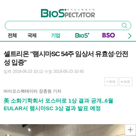
본문 바로가기
주요 메뉴
바이오스펙테이터
통
검색
합
검
전체
국제
기업
색
기사본문
셀트리온 "램시마SC 54주 임상서 유효성·안전
성 입증"
입력 2019-05-23 10:12
수정 2019-05-23 10:45
작게
크게
바이오스펙테이터 장종원 기자
美 소화기학회서 포스터로 1상 결과 공개..6월
EULAR서 램시마SC 3상 결과 발표 예정