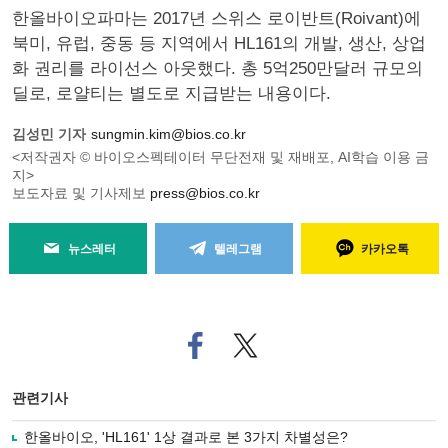
한올바이오파마는 2017년 스위스 로이반트(Roivant)에
북미, 유럽, 중동 등 지역에서 HL161의 개발, 생산, 상업
화 권리를 라이선스 아웃했다. 총 5억250만달러 규모의
딜로, 로얄티는 별도로 지급받는 내용이다.
김성민 기자
sungmin.kim@bios.co.kr
<저작권자 © 바이오스펙테이터 무단전재 및 재배포, AI학습 이용 금
지>
보도자료 및 기사제보
press@bios.co.kr
뉴스레터
텔레그램
카카오톡
페
트위
이
터로
스
기사
북
공유
관련기사
으
하기
로
한올바이오, 'HL161' 1상 결과로 본 3가지 차별성은?