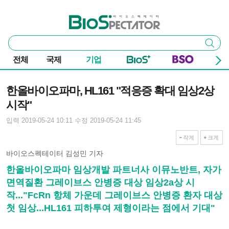
본문 바로가기
주요 메뉴
바이오스펙테이터
통
검색
합
검
전체
국제
기업
색
기사본문
한올바이오파마, HL161 "적응증 확대 임상2상
시작"
입력 2019-05-24 10:11
수정 2019-05-24 11:45
작게
크게
바이오스펙테이터 김성민 기자
한올바이오파마 임상개발 파트너사 이뮤노반트, 자가
면역질환 그레이브스 안병증 대상 임상2a상 시
작..."FcRn 항체 가운데 그레이브스 안병증 환자 대상
첫 임상...HL161 피하투여 제형이라는 점에서 기대"