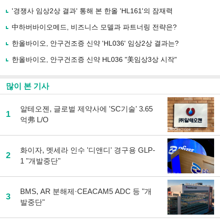
기
사
'경쟁사 임상2상 결과' 통해 본 한올 'HL161'의 잠재력
공
유
中하버바이오메드, 비즈니스 모델과 파트너링 전략은?
하
한올바이오, 안구건조증 신약 'HL036' 임상2상 결과는?
기
한올바이오, 안구건조증 신약 HL036 "美임상3상 시작"
많이 본 기사
알테오젠, 글로벌 제약사에 'SC기술' 3.65
1
억弗 L/O
화이자, 멧세라 인수 '디앤디' 경구용 GLP-
2
1 "개발중단"
BMS, AR 분해제·CEACAM5 ADC 등 "개
3
발중단"