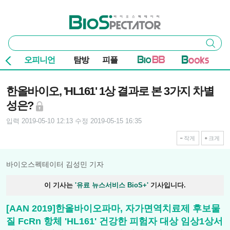
본문 바로가기
주요 메뉴
바이오스펙테이터
통
검색
합
검
오피니언
탐방
피플
색
기사본문
한올바이오, 'HL161' 1상 결과로 본 3가지 차별
성은?
입력 2019-05-10 12:13
수정 2019-05-15 16:35
작게
크게
바이오스펙테이터 김성민 기자
이 기사는
'유료 뉴스서비스 BioS+'
기사입니다.
[AAN 2019]한올바이오파마, 자가면역치료제 후보물
질 FcRn 항체 'HL161' 건강한 피험자 대상 임상1상서