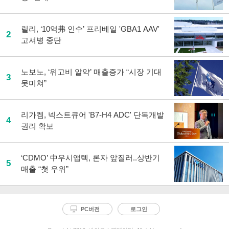
릴리, ‘10억弗 인수’ 프리베일 'GBA1 AAV'
2
고셔병 중단
노보노, ‘위고비 알약’ 매출증가 “시장 기대
3
못미쳐”
리가켐, 넥스트큐어 'B7-H4 ADC' 단독개발
4
권리 확보
‘CDMO’ 中우시앱텍, 론자 앞질러..상반기
5
매출 “첫 우위”
PC버전
로그인