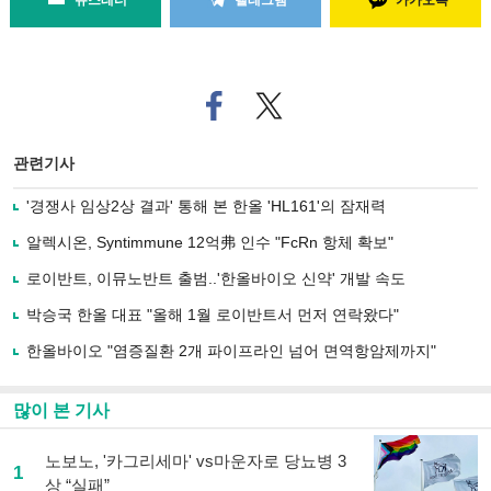
뉴스레터
텔레그램
카카오톡
페
트위
이
터로
스
기사
북
공유
관련기사
으
하기
로
'경쟁사 임상2상 결과' 통해 본 한올 'HL161'의 잠재력
기
사
알렉시온, Syntimmune 12억弗 인수 "FcRn 항체 확보"
공
유
로이반트, 이뮤노반트 출범..'한올바이오 신약' 개발 속도
하
박승국 한올 대표 "올해 1월 로이반트서 먼저 연락왔다"
기
한올바이오 "염증질환 2개 파이프라인 넘어 면역항암제까지"
많이 본 기사
노보노, '카그리세마' vs마운자로 당뇨병 3
1
상 “실패”