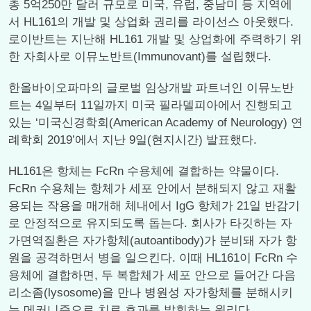
총 5억250만 달러 규모로 미국, 유럽, 중남미 등 지역에
서 HL161의 개발 및 상업화 권리를 라이선스 아웃했다.
로이반트는 지난해 HL161 개발 및 상업화에 주력하기 위
한 자회사로 이뮤노반트(Immunovant)를 설립했다.
한올바이오파마의 글로벌 임상개발 파트너인 이뮤노반
트는 4일부터 11일까지 미국 필라델피아에서 진행되고
있는 ‘미국신경학회(American Academy of Neurology) 연
례학회 2019’에서 지난 9일(현지시간) 발표했다.
HL161은 항체는 FcRn 수용체에 결합하는 약물이다.
FcRn 수용체는 항체가 세포 안에서 분해되지 않고 재활
용되는 작용을 매개해 체내에서 IgG 항체가 21일 반감기
로 안정적으로 유지되도록 돕는다. 회사가 타깃하는 자
가면역질환은 자가항체(autoantibody)가 분비돼 자가 항
원을 공격하면서 병을 일으킨다. 이때 HL161이 FcRn 수
용체에 결합하면, 두 복합체가 세포 안으로 들어간 다음
리소좀(lysosome)을 만나 병원성 자가항체를 분해시키
는 메커니즘으로 치료 효과를 발휘하는 원리다.