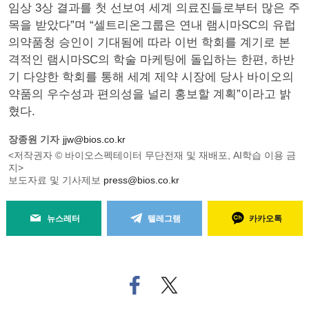
임상 3상 결과를 첫 선보여 세계 의료진들로부터 많은 주
목을 받았다”며 “셀트리온그룹은 연내 램시마SC의 유럽
의약품청 승인이 기대됨에 따라 이번 학회를 계기로 본
격적인 램시마SC의 학술 마케팅에 돌입하는 한편, 하반
기 다양한 학회를 통해 세계 제약 시장에 당사 바이오의
약품의 우수성과 편의성을 널리 홍보할 계획”이라고 밝
혔다.
장종원 기자
jjw@bios.co.kr
<저작권자 © 바이오스펙테이터 무단전재 및 재배포, AI학습 이용 금
지>
보도자료 및 기사제보
press@bios.co.kr
뉴스레터
텔레그램
카카오톡
페
트위
이
터로
스
기사