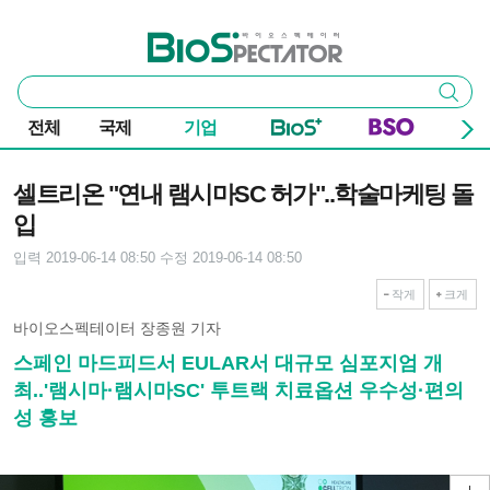
본문 바로가기
주요 메뉴
바이오스펙테이터
통
검색
합
검
전체
국제
기업
색
기사본문
셀트리온 "연내 램시마SC 허가"..학술마케팅 돌
입
입력 2019-06-14 08:50
수정 2019-06-14 08:50
작게
크게
바이오스펙테이터 장종원 기자
스페인 마드피드서 EULAR서 대규모 심포지엄 개
최..'램시마·램시마SC' 투트랙 치료옵션 우수성·편의
성 홍보