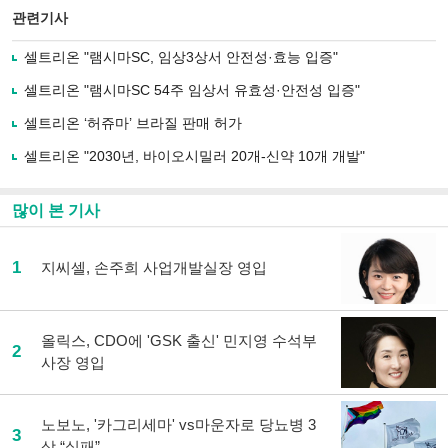
북
공유
관련기사
으
하기
로
셀트리온 "램시마SC, 임상3상서 안전성·효능 입증"
기
사
셀트리온 "램시마SC 54주 임상서 유효성·안전성 입증"
공
유
셀트리온 ‘허쥬마’ 브라질 판매 허가
하
셀트리온 "2030년, 바이오시밀러 20개-신약 10개 개발"
기
많이 본 기사
1
지씨셀, 손주희 사업개발실장 영입
올릭스, CDO에 'GSK 출신' 민지영 수석부
2
사장 영입
노보노, '카그리세마' vs마운자로 당뇨병 3
3
상 “실패”