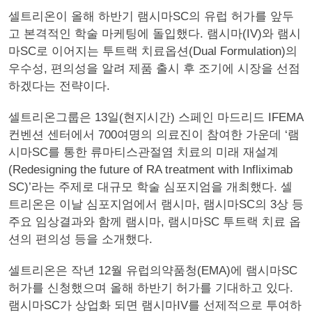
셀트리온이 올해 하반기 램시마SC의 유럽 허가를 앞두
고 본격적인 학술 마케팅에 돌입했다. 램시마(IV)와 램시
마SC로 이어지는 투트랙 치료옵션(Dual Formulation)의
우수성, 편의성을 알려 제품 출시 후 조기에 시장을 선점
하겠다는 전략이다.
셀트리온그룹은 13일(현지시간) 스페인 마드리드 IFEMA
컨벤션 센터에서 700여명의 의료진이 참여한 가운데 ‘램
시마SC를 통한 류마티스관절염 치료의 미래 재설계
(Redesigning the future of RA treatment with Infliximab
SC)’라는 주제로 대규모 학술 심포지엄을 개최했다. 셀
트리온은 이날 심포지엄에서 램시마, 램시마SC의 3상 등
주요 임상결과와 함께 램시마, 램시마SC 투트랙 치료 옵
션의 편의성 등을 소개했다.
셀트리온은 작년 12월 유럽의약품청(EMA)에 램시마SC
허가를 신청했으며 올해 하반기 허가를 기대하고 있다.
램시마SC가 상업화 되면 램시마IV를 선제적으로 투여하