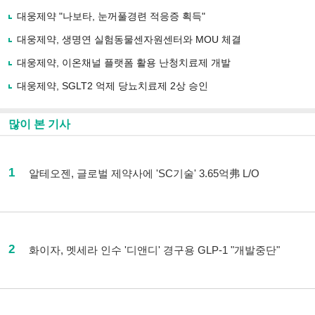
대웅제약 "나보타, 눈꺼풀경련 적응증 획득"
대웅제약, 생명연 실험동물센자원센터와 MOU 체결
대웅제약, 이온채널 플랫폼 활용 난청치료제 개발
대웅제약, SGLT2 억제 당뇨치료제 2상 승인
많이 본 기사
1
알테오젠, 글로벌 제약사에 'SC기술' 3.65억弗 L/O
2
화이자, 멧세라 인수 '디앤디' 경구용 GLP-1 "개발중단"