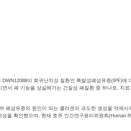
se) 저해제 DWN12088이 희귀난치성 질환인 특발성폐섬유증(I
면서 폐 기능을 상실해가는 간질성 폐질환 중 하나로, 치료가
소시켜 폐섬유증의 원인이 되는 콜라겐의 과도한 생성을 억제시
인했으며, 현재 호주 인간연구윤리위원회(Human Research 