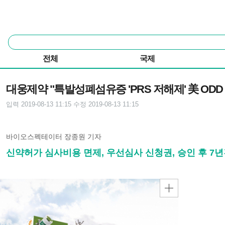
본문 바로가기
주요 메뉴
통
합
검
전체
국제
색
기사본문
대웅제약 "특발성폐섬유증 'PRS 저해제' 美 ODD
입력 2019-08-13 11:15
수정 2019-08-13 11:15
바이오스펙테이터 장종원 기자
신약허가 심사비용 면제, 우선심사 신청권, 승인 후 7년