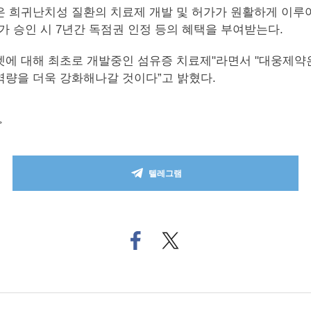
n, ODD)은 희귀난치성 질환의 치료제 개발 및 허가가 원활하게 
 시판허가 승인 시 7년간 독점권 인정 등의 혜택을 부여받는다.
타겟에 대해 최초로 개발중인 섬유증 치료제"라면서 "대웅제약은
역량을 더욱 강화해나갈 것이다”고 밝혔다.
>
텔레그램
페
트위
이
터로
스
기사
북
공유
으
하기
로