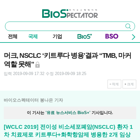
본문 바로가기
주요 메뉴
바이오스펙테이터
통
검색
합
검
전체
국제
기업
색
기사본문
머크, NSCLC ‘키트루다 병용’결과 “TMB, 마커
역할 못해”
입력 2019-09-09 17:32
수정 2019-09-09 18:25
작게
크게
바이오스펙테이터 봉나은 기자
이 기사는
'유료 뉴스서비스 BioS+'
기사입니다.
[WCLC 2019] 전이성 비소세포폐암(NSCLC) 환자 1
차 치료제로 키트루다+화학항암제 병용한 2개 임상