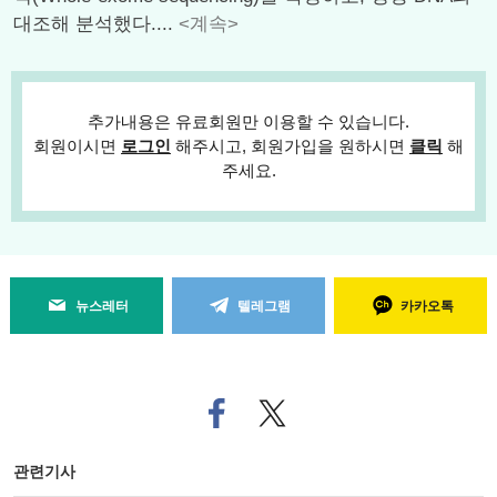
대조해 분석했다....
<계속>
추가내용은 유료회원만 이용할 수 있습니다.
회원이시면
로그인
해주시고, 회원가입을 원하시면
클릭
해
주세요.
뉴스레터
텔레그램
카카오톡
페
트위
이
터로
스
기사
북
공유
관련기사
으
하기