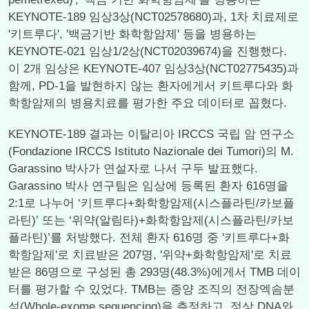
KEYNOTE-189 임상3상(NCT02578680)과, 1차 치료제로
'키트루다', '백금기반 화학항암제' 등을 병용하는
KEYNOTE-021 임상1/2상(NCT02039674)을 진행했다.
이 2개 임상은 KEYNOTE-407 임상3상(NCT02775435)과
함께, PD-1을 발현하지 않는 환자에게서 키트루다와 화
학항암제의 병용치료를 평가한 주요 데이터로 꼽혔다.
KEYNOTE-189 결과는 이탈리아 IRCCS 국립 암 연구소
(Fondazione IRCCS Istituto Nazionale dei Tumori)의 M.
Garassino 박사가 연설자로 나서 구두 발표했다.
Garassino 박사 연구팀은 임상에 등록된 환자 616명을
2:1로 나누어 ‘키트루다+화학항암제(시스플라틴/카보플
라틴)’ 또는 ‘위약(알림타)+화학항암제(시스플라틴/카보
플라틴)’를 처방했다. 전체 환자 616명 중 '키트루다+화
학항암제'로 치료받은 207명, '위약+화학항암제'로 치료
받은 86명으로 구성된 총 293명(48.3%)에게서 TMB 데이
터를 평가할 수 있었다. TMB는 종양 조직의 전장엑솜분
석(Whole-exome sequencing)을 측정하고, 정상 DNA와