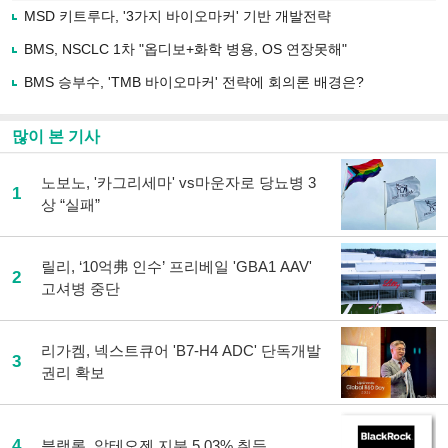
로
MSD 키트루다, '3가지 바이오마커' 기반 개발전략
기
사
BMS, NSCLC 1차 "옵디보+화학 병용, OS 연장못해"
공
유
BMS 승부수, 'TMB 바이오마커' 전략에 회의론 배경은?
하
기
많이 본 기사
노보노, '카그리세마' vs마운자로 당뇨병 3
1
상 “실패”
릴리, ‘10억弗 인수’ 프리베일 'GBA1 AAV'
2
고셔병 중단
리가켐, 넥스트큐어 'B7-H4 ADC' 단독개발
3
권리 확보
4
블랙록, 알테오젠 지분 5.03% 취득