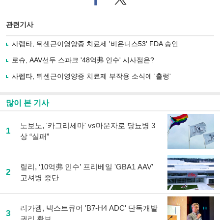
이
터로
스
기사
북
공유
관련기사
으
하기
로
사렙타, 뒤센근이영양증 치료제 '비욘디스53' FDA 승인
기
사
로슈, AAV선두 스파크 '48억弗 인수' 시사점은?
공
유
사렙타, 뒤센근이영양증 치료제 부작용 소식에 '출렁'
하
기
많이 본 기사
노보노, '카그리세마' vs마운자로 당뇨병 3
1
상 “실패”
릴리, ‘10억弗 인수’ 프리베일 'GBA1 AAV'
2
고셔병 중단
리가켐, 넥스트큐어 'B7-H4 ADC' 단독개발
3
권리 확보