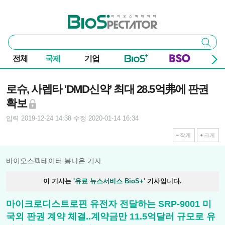
본문 바로가기
주요 메뉴
바이오스펙테이터
통
검색
합
검
전체
국제
기업
색
기사본문
로슈, 사렙타 'DMD신약' 최대 28.5억弗에 판권
확보
입력 2019-12-24 14:38
수정 2020-01-14 16:34
작게
크게
바이오스펙테이터 봉나은 기자
이 기사는
'유료 뉴스서비스 BioS+'
기사입니다.
마이크로디스트로핀 유전자 전달하는 SRP-9001 미
국외 판권 계약 체결..계약금만 11.5억달러 규모로 유