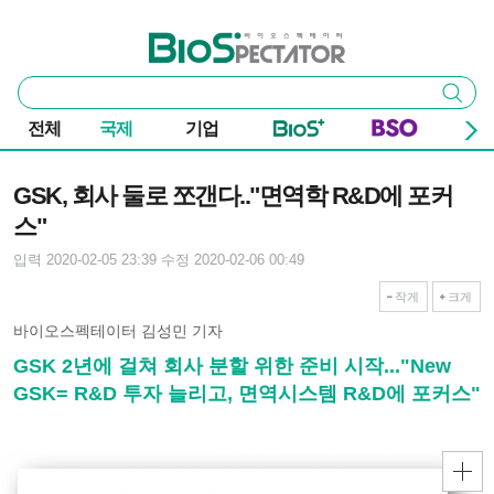
본문 바로가기
주요 메뉴
바이오스펙테이터
통
검색
합
검
전체
국제
기업
색
기사본문
GSK, 회사 둘로 쪼갠다.."면역학 R&D에 포커
스"
입력 2020-02-05 23:39
수정 2020-02-06 00:49
작게
크게
바이오스펙테이터 김성민 기자
GSK 2년에 걸쳐 회사 분할 위한 준비 시작..."New
GSK= R&D 투자 늘리고, 면역시스템 R&D에 포커스"