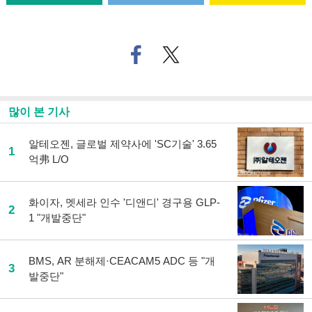
페
트위
이
터로
스
기사
북
공유
으
하기
많이 본 기사
로
기
사
알테오젠, 글로벌 제약사에 'SC기술' 3.65
1
공
억弗 L/O
유
하
기
화이자, 멧세라 인수 '디앤디' 경구용 GLP-
2
1 "개발중단"
BMS, AR 분해제·CEACAM5 ADC 등 "개
3
발중단"