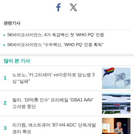
페
트위
이
터로
스
기사
북
공유
관련기사
으
하기
로
SK바이오사이언스, 4가 독감백신 첫 'WHO PQ' 인증
기
사
SK바이오사이언스 "수두백신, 'WHO PQ' 인증 획득"
공
유
하
많이 본 기사
기
노보노, '카그리세마' vs마운자로 당뇨병 3
1
상 “실패”
릴리, ‘10억弗 인수’ 프리베일 'GBA1 AAV'
2
고셔병 중단
리가켐, 넥스트큐어 'B7-H4 ADC' 단독개발
3
권리 확보