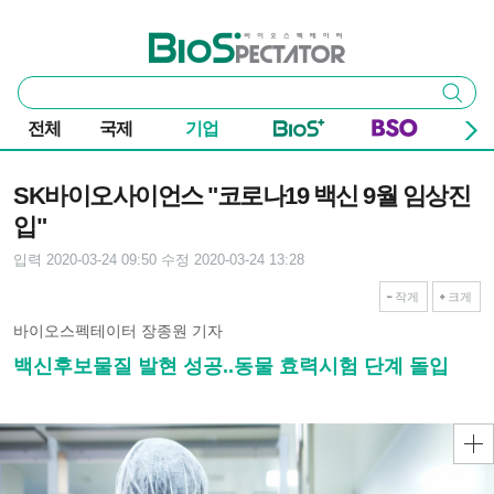
본문 바로가기
주요 메뉴
바이오스펙테이터
통
검색
합
검
전체
국제
기업
색
기사본문
SK바이오사이언스 "코로나19 백신 9월 임상진
입"
입력 2020-03-24 09:50
수정 2020-03-24 13:28
작게
크게
바이오스펙테이터 장종원 기자
백신후보물질 발현 성공..동물 효력시험 단계 돌입