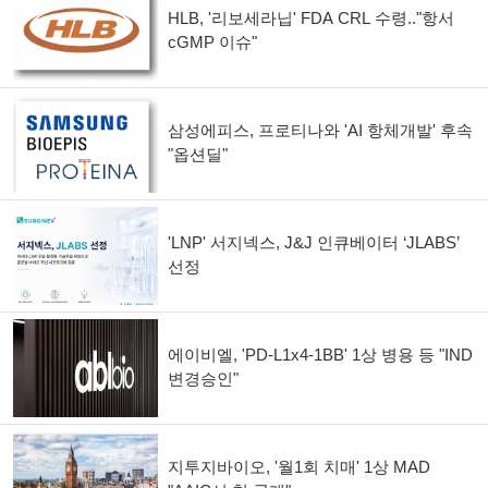
HLB, '리보세라닙' FDA CRL 수령.."항서
cGMP 이슈"
삼성에피스, 프로티나와 'AI 항체개발' 후속
"옵션딜"
'LNP' 서지넥스, J&J 인큐베이터 ‘JLABS’
선정
에이비엘, 'PD-L1x4-1BB' 1상 병용 등 "IND
변경승인"
지투지바이오, '월1회 치매' 1상 MAD