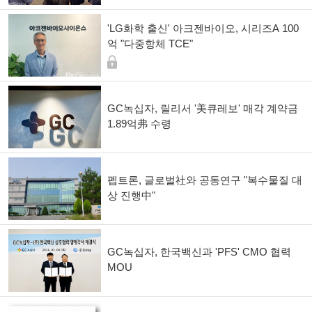
'LG화학 출신' 아크젠바이오, 시리즈A 100
억 "다중항체 TCE"
GC녹십자, 릴리서 '美큐레보' 매각 계약금
1.89억弗 수령
펩트론, 글로벌社와 공동연구 "복수물질 대
상 진행中"
GC녹십자, 한국백신과 'PFS' CMO 협력
MOU