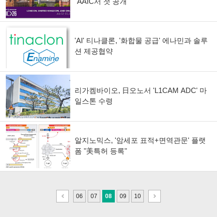
"AAIC서 첫 공개"
'AI' 티나클론, '화합물 공급' 에나민과 솔루
션 제공협약
리가켐바이오, 日오노서 'L1CAM ADC' 마
일스톤 수령
알지노믹스, '암세포 표적+면역관문' 플랫
폼 "美특허 등록"
이
다
06
07
08
09
10
전
음