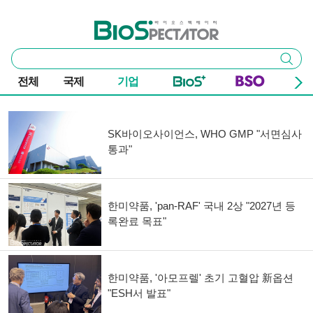
본문 바로가기
주요 메뉴
바이오스펙테이터
통
검색
합
검
전체
국제
기업
색
기사 목록
SK바이오사이언스, WHO GMP "서면심사
통과"
한미약품, 'pan-RAF' 국내 2상 "2027년 등
록완료 목표"
한미약품, '아모프렐' 초기 고혈압 新옵션
"ESH서 발표"