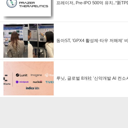
프레이저, Pre-IPO 500억 유치..“新T
동아ST, 'GPX4 활성제·타우 저해제' 비
루닛, 글로벌 8개社 '신약개발 AI 컨소