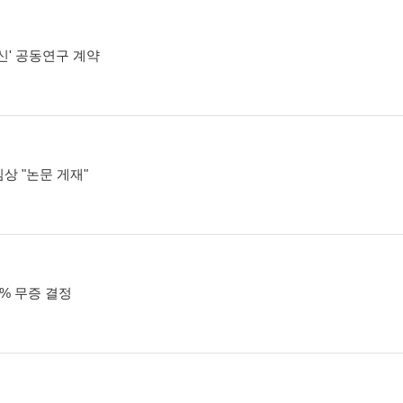
신' 공동연구 계약
임상 "논문 게재"
0% 무증 결정