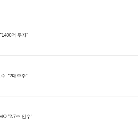
"1400억 투자"
인수.."2대주주"
 "2.7조 인수"