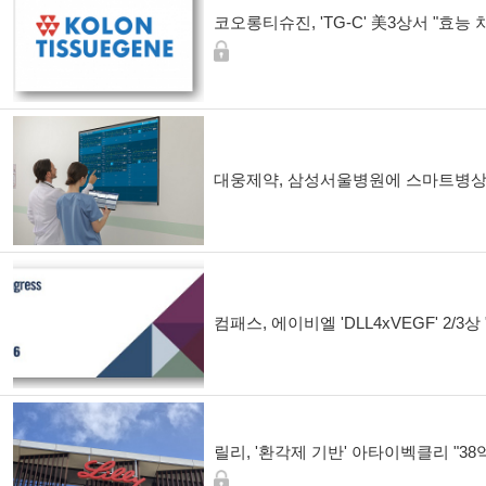
코오롱티슈진, 'TG-C' 美3상서 "효능 
대웅제약, 삼성서울병원에 스마트병상 
컴패스, 에이비엘 'DLL4xVEGF' 2/3
릴리, '환각제 기반' 아타이벡클리 "38