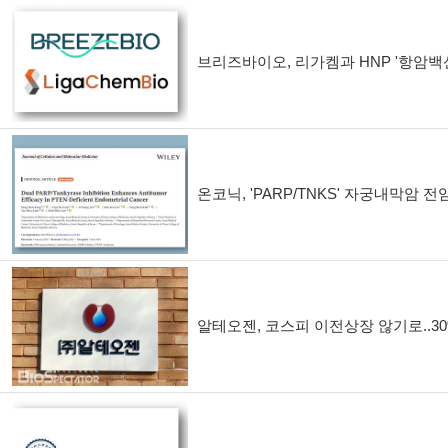
브리즈바이오, 리가켐과 HNP '항암백
온코닉, 'PARP/TNKS' 자궁내막암 전
알테오젠, 코스피 이전상장 않기로..3