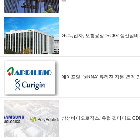
GC녹십자, 오창공장 'SCIG' 생산설비 
에이프릴, 'siRNA' 큐리진 지분 29억 
삼성바이오로직스, 유럽 펩타이드 CDMO