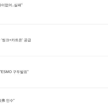
차이없어..실패"
'씽크+카트온' 공급
상 "ESMO 구두발표"
억弗 인수"