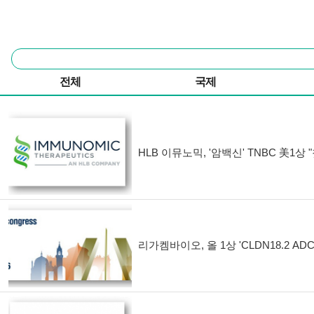
본문 바로가기
주요 메뉴
통
합
검
전체
국제
색
기사 목록
HLB 이뮤노믹, '암백신' TNBC 美1상
리가켐바이오, 올 1상 'CLDN18.2 ADC