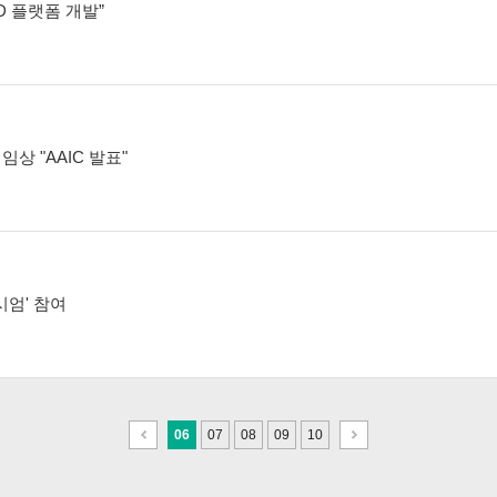
PD 플랫폼 개발”
임상 "AAIC 발표"
시엄' 참여
이
다
06
07
08
09
10
전
음