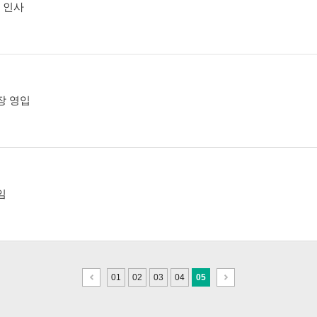
진 인사
장 영입
임
이
다
01
02
03
04
05
전
음