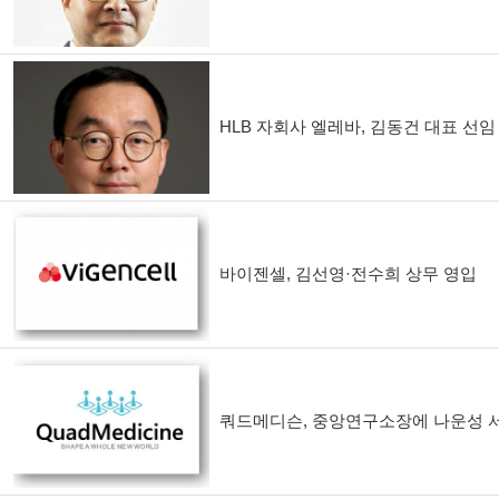
HLB 자회사 엘레바, 김동건 대표 선임
바이젠셀, 김선영·전수희 상무 영입
쿼드메디슨, 중앙연구소장에 나운성 