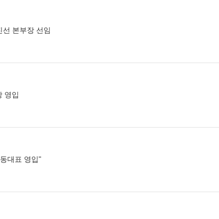
박진선 본부장 선임
장 영입
공동대표 영입"