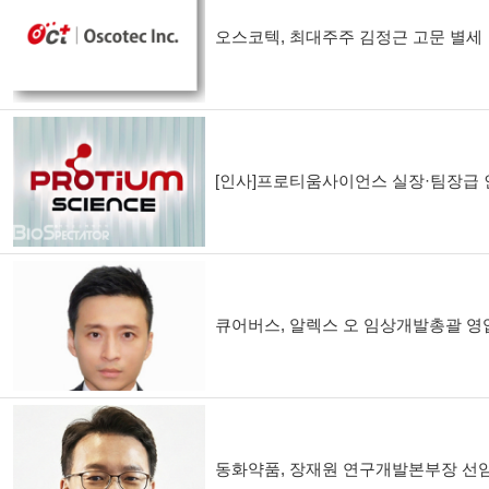
오스코텍, 최대주주 김정근 고문 별세
[인사]프로티움사이언스 실장·팀장급 
큐어버스, 알렉스 오 임상개발총괄 영
동화약품, 장재원 연구개발본부장 선