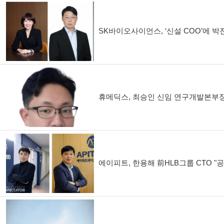
SK바이오사이언스, ‘신설 COO’에 
휴메딕스, 최승인 신임 연구개발본부
에이피트, 한용해 前HLB그룹 CTO "