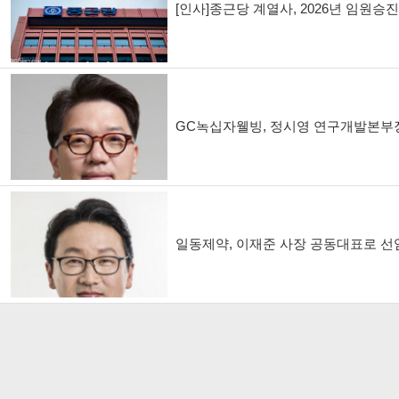
[인사]종근당 계열사, 2026년 임원승
GC녹십자웰빙, 정시영 연구개발본부
일동제약, 이재준 사장 공동대표로 선