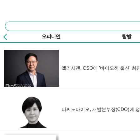
본문 바로가기
주요 메뉴
통
합
검
오피니언
탐방
색
기사 목록
엘리시젠, CSO에 '바이오젠 출신' 최
티씨노바이오, 개발본부장(CDO)에 