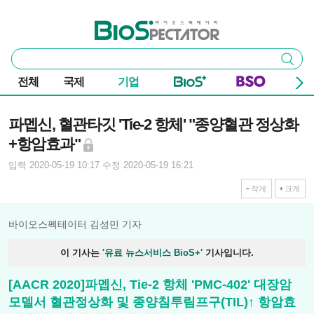
본문 바로가기
주요 메뉴
바이오스펙테이터
통
검색
합
검
전체
국제
기업
색
기사본문
파멥신, 혈관타깃 'Tie-2 항체' "종양혈관 정상화
+항암효과"
입력 2020-05-19 10:17
수정 2020-05-19 16:21
작게
크게
바이오스펙테이터 김성민 기자
이 기사는
'유료 뉴스서비스 BioS+'
기사입니다.
[AACR 2020]파멥신, Tie-2 항체 'PMC-402' 대장암
모델서 혈관정상화 및 종양침투림프구(TIL)↑ 항암효