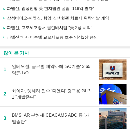
기
사
파멥신, 임상진행 美 현지법인 설립 "118억 출자"
공
유
삼성바이오-파멥신, 항암·신생혈관 치료제 위탁개발 계약
하
파멥신, 교모세포종서 올린바시맵 "美 2상 시작"
기
파멥신 "타니비루맵 교모세포종 호주 임상2상 승인"
많이 본 기사
알테오젠, 글로벌 제약사에 'SC기술' 3.65
1
억弗 L/O
화이자, 멧세라 인수 '디앤디' 경구용 GLP-
2
1 "개발중단"
BMS, AR 분해제·CEACAM5 ADC 등 "개
3
발중단"