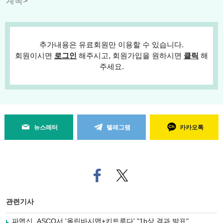
계속>
추가내용은 유료회원만 이용할 수 있습니다.
회원이시면
로그인
해주시고, 회원가입을 원하시면
클릭
해
주세요.
뉴스레터
텔레그램
카카오톡
페
트위
이
터로
스
기사
북
공유
관련기사
으
하기
로
파멥신, ASCO서 '올린바시맵+키트루다' "1b상 결과 발표"