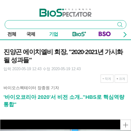
본문 바로가기
주요 메뉴
바이오스펙테이터
통
검색
합
검
전체
국제
기업
색
기사본문
진양곤 에이치엘비 회장, "2020·2021년 가시화
될 성과들"
입력 2020-05-19 12:43
수정 2020-05-19 12:43
작게
크게
바이오스펙테이터 장종원 기자
'바이오코리아 2020'서 비전 소개.."HBS로 핵심역량
통합"