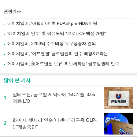
스
기사
북
공유
관련기사
으
하기
로
에이치엘비, '아필리아' 美 FDA와 pre-NDA 미팅
기
사
'에이치엘비 인수' 美 이뮤노믹 "코로나19 백신 개발"
공
유
에이치엘비, 3200억 주주배정 유무상증자 결의
하
에이치엘비, '어드벤첸' 글로벌권리 인수 배경&효과는
기
에이치엘비, 美어드벤첸 보유 '리보세라닙' 글로벌권리 인수
많이 본 기사
알테오젠, 글로벌 제약사에 'SC기술' 3.65
1
억弗 L/O
화이자, 멧세라 인수 '디앤디' 경구용 GLP-
2
1 "개발중단"