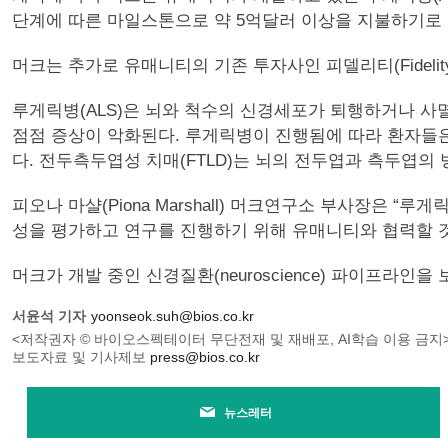
단계에 따른 마일스톤으로 약 5억달러 이상을 지불하기로 
머크는 추가로 유매니티의 기존 투자사인 피델리티(Fidelity Man
루게릭병(ALS)은 뇌와 척수의 신경세포가 퇴행하거나 
점점 증상이 악화된다. 루게릭병이 진행됨에 따라 환자들
다. 전두측두엽성 치매(FTLD)는 뇌의 전두엽과 측두엽
피오나 마샬(Piona Marshall) 머크연구소 부사장
성을 평가하고 연구를 진행하기 위해 유매니티와 협력할 것
머크가 개발 중인 신경질환(neuroscience) 파이프라인을 보면
서윤석 기자
yoonseok.suh@bios.co.kr
<저작권자 © 바이오스펙테이터 무단전재 및 재배포, AI학습 이용 금지
보도자료 및 기사제보
press@bios.co.kr
뉴스레터