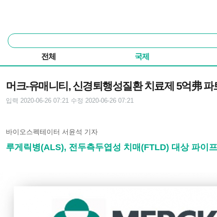
본문 바로가기
주요 메뉴
통
합
검
전체
국제
색
기사본문
머크-유매니티, 신경퇴행성질환 치료제 5억弗 
입력 2020-06-26 07:21
수정 2020-06-26 07:21
바이오스펙테이터 서윤석 기자
루게릭병(ALS), 전두측두엽성 치매(FTLD) 대상 파