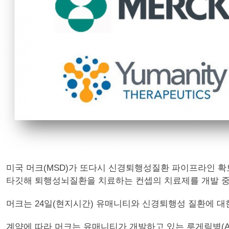
미국 머크(MSD)가 또다시 신경퇴행성질환 파이프라인 확보에 나
타깃해 퇴행성뇌질환을 치료하는 컨셉의 치료제를 개발 중
머크는 24일(현지시간) 유매니티와 신경퇴행성 질환에 대
계약에 따라 머크는 유매니티가 개발하고 있는 루게릭병(A