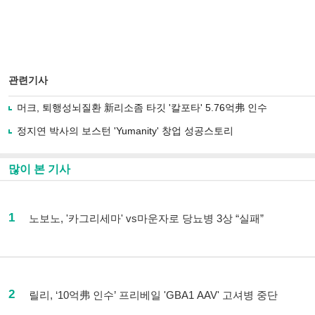
관련기사
머크, 퇴행성뇌질환 新리소좀 타깃 '칼포타' 5.76억弗 인수
정지연 박사의 보스턴 'Yumanity' 창업 성공스토리
많이 본 기사
1
노보노, '카그리세마' vs마운자로 당뇨병 3상 “실패”
2
릴리, ‘10억弗 인수’ 프리베일 'GBA1 AAV' 고셔병 중단