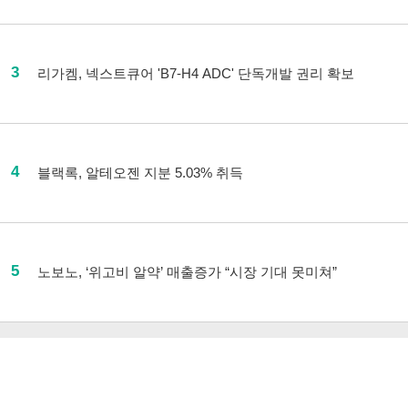
3
리가켐, 넥스트큐어 'B7-H4 ADC' 단독개발 권리 확보
4
블랙록, 알테오젠 지분 5.03% 취득
5
노보노, ‘위고비 알약’ 매출증가 “시장 기대 못미쳐”