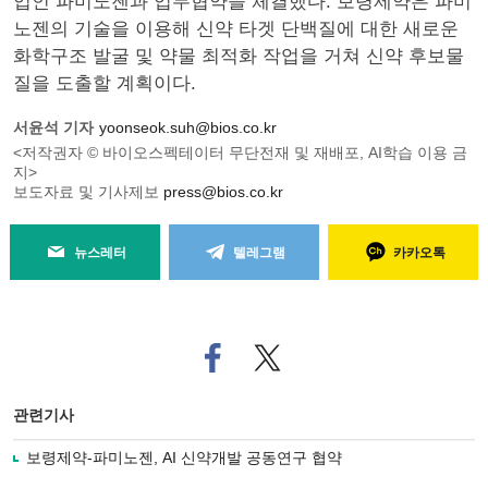
업인 파미노젠과 업무협약을 체결했다. 보령제약은 파미
노젠의 기술을 이용해 신약 타겟 단백질에 대한 새로운
화학구조 발굴 및 약물 최적화 작업을 거쳐 신약 후보물
질을 도출할 계획이다.
서윤석 기자
yoonseok.suh@bios.co.kr
<저작권자 © 바이오스펙테이터 무단전재 및 재배포, AI학습 이용 금
지>
보도자료 및 기사제보
press@bios.co.kr
뉴스레터
텔레그램
카카오톡
페
트위
이
터로
스
기사
북
공유
관련기사
으
하기
로
보령제약-파미노젠, AI 신약개발 공동연구 협약
기