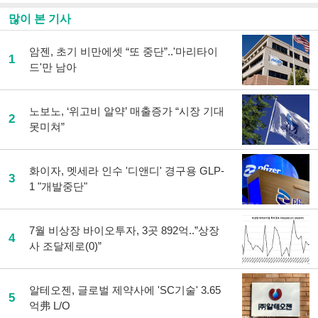
사
공
많이 본 기사
유
하
암젠, 초기 비만에셋 “또 중단”..'마리타이
기
1
드'만 남아
노보노, ‘위고비 알약’ 매출증가 “시장 기대
2
못미쳐”
화이자, 멧세라 인수 '디앤디' 경구용 GLP-
3
1 "개발중단"
7월 비상장 바이오투자, 3곳 892억..”상장
4
사 조달제로(0)”
알테오젠, 글로벌 제약사에 'SC기술' 3.65
5
억弗 L/O