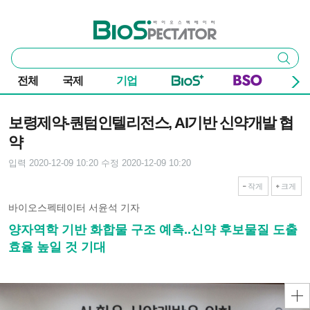
본문 바로가기
주요 메뉴
바이오스펙테이터
통
검색
합
검
전체
국제
기업
색
기사본문
보령제약-퀀텀인텔리전스, AI기반 신약개발 협
약
입력 2020-12-09 10:20
수정 2020-12-09 10:20
작게
크게
바이오스펙테이터 서윤석 기자
양자역학 기반 화합물 구조 예측..신약 후보물질 도출
효율 높일 것 기대