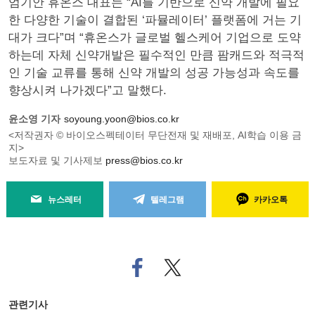
엄기안 휴온스 대표는 “AI를 기반으로 신약 개발에 필요
한 다양한 기술이 결합된 ‘파뮬레이터’ 플랫폼에 거는 기
대가 크다”며 “휴온스가 글로벌 헬스케어 기업으로 도약
하는데 자체 신약개발은 필수적인 만큼 팜캐드와 적극적
인 기술 교류를 통해 신약 개발의 성공 가능성과 속도를
향상시켜 나가겠다”고 말했다.
윤소영 기자
soyoung.yoon@bios.co.kr
<저작권자 © 바이오스펙테이터 무단전재 및 재배포, AI학습 이용 금
지>
보도자료 및 기사제보
press@bios.co.kr
뉴스레터
텔레그램
카카오톡
페
트위
이
터로
스
기사
북
공유
관련기사
으
하기