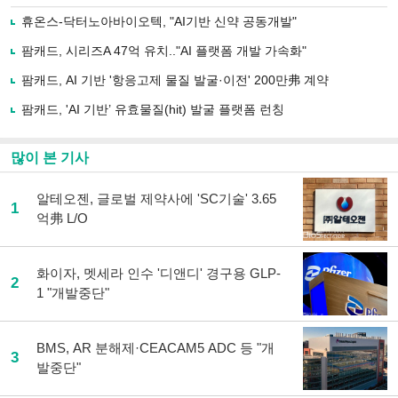
로
휴온스-닥터노아바이오텍, "AI기반 신약 공동개발"
기
사
팜캐드, 시리즈A 47억 유치.."AI 플랫폼 개발 가속화"
공
유
팜캐드, AI 기반 '항응고제 물질 발굴·이전' 200만弗 계약
하
팜캐드, 'AI 기반’ 유효물질(hit) 발굴 플랫폼 런칭
기
많이 본 기사
알테오젠, 글로벌 제약사에 'SC기술' 3.65
1
억弗 L/O
화이자, 멧세라 인수 '디앤디' 경구용 GLP-
2
1 "개발중단"
BMS, AR 분해제·CEACAM5 ADC 등 "개
3
발중단"