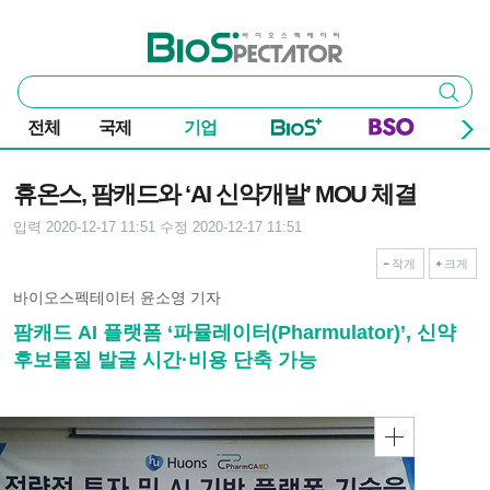
본문 바로가기
주요 메뉴
바이오스펙테이터
통
검색
합
검
전체
국제
기업
색
기사본문
휴온스, 팜캐드와 ‘AI 신약개발’ MOU 체결
입력 2020-12-17 11:51
수정 2020-12-17 11:51
작게
크게
바이오스펙테이터 윤소영 기자
팜캐드 AI 플랫폼 ‘파뮬레이터(Pharmulator)’, 신약
후보물질 발굴 시간·비용 단축 가능