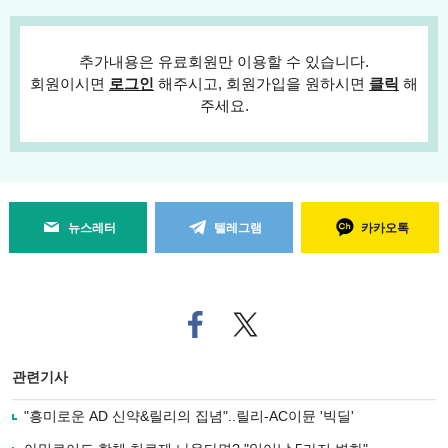
추가내용은 유료회원만 이용할 수 있습니다.
회원이시면
로그인
해주시고, 회원가입을 원하시면
클릭
해
주세요.
뉴스레터
텔레그램
카카오톡
페
트위
이
터로
스
기사
북
공유
관련기사
으
하기
로
"흥미로운 AD 신약&릴리의 집념"..릴리-AC이뮨 '빅딜'
기
사