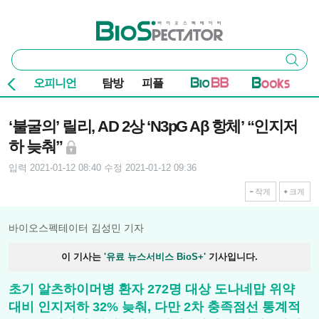
본문 바로가기
주요 메뉴
바이오스펙테이터
통
검색
합
검
오피니언
탐방
피플
색
기사본문
‘불굴의’ 릴리, AD 2상 ‘N3pG Aβ 항체’ “인지저
하 늦춰”
입력 2021-01-12 08:40
수정 2021-01-12 09:36
작게
크게
바이오스펙테이터 김성민 기자
이 기사는
'유료 뉴스서비스 BioS+'
기사입니다.
초기 알츠하이머병 환자 272명 대상 도나네맙 위약
대비 인지저하 32% 늦춰, 다만 2차 충족점선 통계적