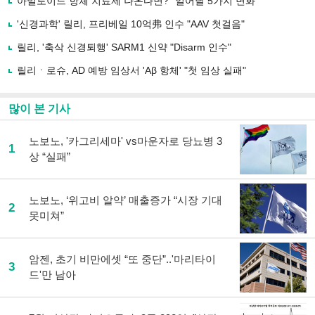
아밀로이드 항체 치료제 나온다면? "일어날 5가지 변화"
공
유
'신경과학' 릴리, 프리베일 10억弗 인수 "AAV 첫걸음"
하
릴리, '축삭 신경퇴행' SARM1 신약 "Disarm 인수"
기
릴리ㆍ로슈, AD 예방 임상서 'Aβ 항체' "첫 임상 실패"
많이 본 기사
노보노, '카그리세마' vs마운자로 당뇨병 3
1
상 “실패”
노보노, ‘위고비 알약’ 매출증가 “시장 기대
2
못미쳐”
암젠, 초기 비만에셋 “또 중단”..'마리타이
3
드'만 남아