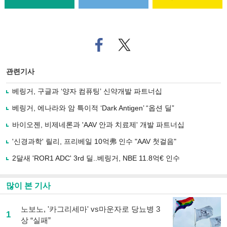
페
트위
이
터로
스
기사
북
공유
관련기사
으
하기
로
베링거, 구글과 ‘양자 컴퓨팅’ 신약개발 파트너십
기
사
베링거, 에나라와 암 특이적 ‘Dark Antigen’ “옵션 딜”
공
유
바이오젠, 비제네론과 'AAV 안과 치료제' 개발 파트너십
하
'신경과학' 릴리, 프리베일 10억弗 인수 "AAV 첫걸음"
기
2달새 'ROR1 ADC' 3rd 딜..베링거, NBE 11.8억€ 인수
많이 본 기사
노보노, '카그리세마' vs마운자로 당뇨병 3
1
상 “실패”