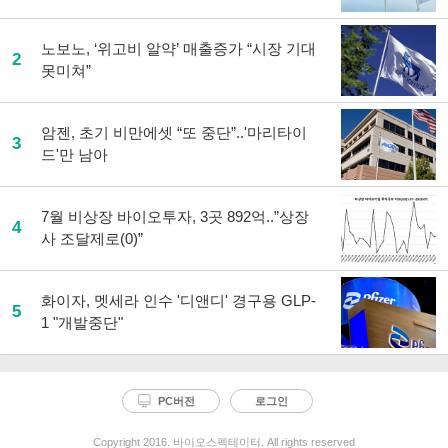
노보노, ‘위고비 알약’ 매출증가 “시장 기대
2
못미쳐”
암젠, 초기 비만에셋 “또 중단”..'마리타이
3
드'만 남아
7월 비상장 바이오투자, 3곳 892억..”상장
4
사 조달제로(0)”
화이자, 멧세라 인수 '디앤디' 경구용 GLP-
5
1 "개발중단"
PC버전
로그인
Copyright 2016. 바이오스펙테이터. All rights reserved