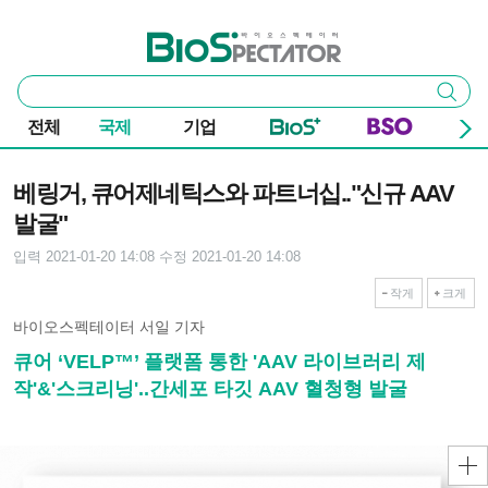
본문 바로가기
주요 메뉴
바이오스펙테이터
통
검색
합
검
전체
국제
기업
색
기사본문
베링거, 큐어제네틱스와 파트너십.."신규 AAV
발굴"
입력 2021-01-20 14:08
수정 2021-01-20 14:08
작게
크게
바이오스펙테이터 서일 기자
큐어 ‘VELP™’ 플랫폼 통한 'AAV 라이브러리 제
작'&'스크리닝'..간세포 타깃 AAV 혈청형 발굴