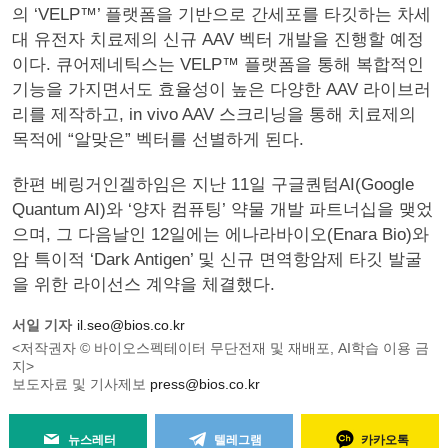
의 ‘VELP™’ 플랫폼을 기반으로 간세포를 타깃하는 차세
대 유전자 치료제의 신규 AAV 벡터 개발을 진행할 예정
이다. 큐어제네틱스는 VELP™ 플랫폼을 통해 복합적인
기능을 가지면서도 효율성이 높은 다양한 AAV 라이브러
리를 제작하고, in vivo AAV 스크리닝을 통해 치료제의
목적에 “알맞은” 벡터를 선별하게 된다.
한편 베링거인겔하임은 지난 11일 구글퀀텀AI(Google
Quantum AI)와 ‘양자 컴퓨팅’ 약물 개발 파트너십을 맺었
으며, 그 다음날인 12일에는 에나라바이오(Enara Bio)와
암 특이적 ‘Dark Antigen’ 및 신규 면역항암제 타깃 발굴
을 위한 라이선스 계약을 체결했다.
서일 기자
il.seo@bios.co.kr
<저작권자 © 바이오스펙테이터 무단전재 및 재배포, AI학습 이용 금
지>
보도자료 및 기사제보
press@bios.co.kr
뉴스레터
텔레그램
카카오톡