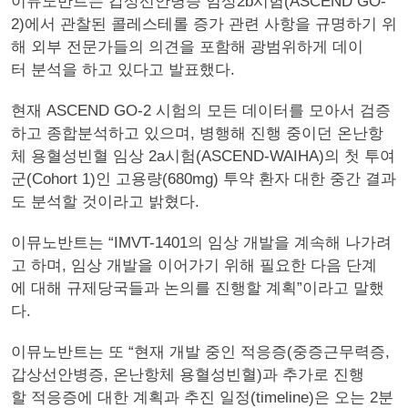
이뮤노반트는 갑상선안병증 임상2b시험(ASCEND GO-
2)에서 관찰된 콜레스테롤 증가 관련 사항을 규명하기 위
해 외부 전문가들의 의견을 포함해 광범위하게 데이
터 분석을 하고 있다고 발표했다.
현재 ASCEND GO-2 시험의 모든 데이터를 모아서 검증
하고 종합분석하고 있으며, 병행해 진행 중이던 온난항
체 용혈성빈혈 임상 2a시험(ASCEND-WAIHA)의 첫 투여
군(Cohort 1)인 고용량(680mg) 투약 환자 대한 중간 결과
도 분석할 것이라고 밝혔다​.
이뮤노반트는 “IMVT-1401의 임상 개발을 계속해 나가려
고 하며, 임상 개발을 이어가기 위해 필요한 다음 단계
에 대해 규제당국들과 논의를 진행할 계획”이라고 말했
다.
이뮤노반트는 또 “현재 개발 중인 적응증(중증근무력증,
갑상선안병증, 온난항체 용혈성빈혈)과 추가로 진행
할 적응증에 대한 계획과 추진 일정(timeline)은 오는 2분