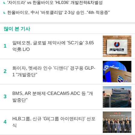
'자이드라' vs 한올바이오 'HL036' 개발전략&차별성
기
한올바이오, 中서 '바토클리맙' 2∙3상 승인.."4th 적응증"
많이 본 기사
알테오젠, 글로벌 제약사에 'SC기술' 3.65
1
억弗 L/O
화이자, 멧세라 인수 '디앤디' 경구용 GLP-
2
1 "개발중단"
BMS, AR 분해제·CEACAM5 ADC 등 "개
3
발중단"
HLB그룹, 신규 'GI(그룹 아이덴티티)' 선포
4
식