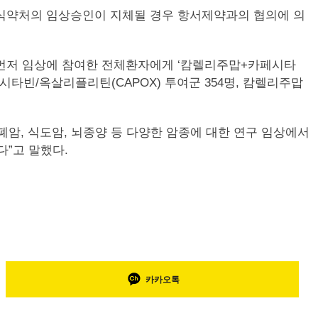
식약처의 임상승인이 지체될 경우 항서제약과의 협의에 의
 먼저 임상에 참여한 전체환자에게 ‘캄렐리주맙+카페시타
시타빈/옥살리플리틴(CAPOX) 투여군 354명, 캄렐리주맙
암, 식도암, 뇌종양 등 다양한 암종에 대한 연구 임상에서
다”고 말했다.
카카오톡