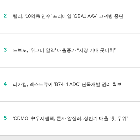
2
릴리, ‘10억弗 인수’ 프리베일 'GBA1 AAV' 고셔병 중단
3
노보노, ‘위고비 알약’ 매출증가 “시장 기대 못미쳐”
4
리가켐, 넥스트큐어 'B7-H4 ADC' 단독개발 권리 확보
5
‘CDMO’ 中우시앱텍, 론자 앞질러..상반기 매출 “첫 우위”