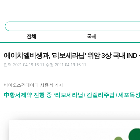
본문 바로가기
주요 메뉴
통
합
검
전체
국제
색
기사본문
에이치엘비생과, '리보세라닙' 위암 3상 국내 IND
입력 2021-04-19 16:11
수정 2021-04-19 16:11
바이오스펙테이터 서윤석 기자
中항서제약 진행 중 ‘리보세라닙+캄렐리주맙+세포독성항