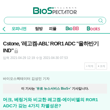
본문 바로가기
주요 메뉴
바이오스펙테이터
통
검색
합
검
오피니언
탐방
피플
색
기사본문
Cstone, '레고켐-ABL' ROR1 ADC "올하반기
IND"
입력 2021-04-29 12:19
수정 2021-04-30 07:53
작게
크게
바이오스펙테이터 김성민 기자
이 기사는
'유료 뉴스서비스 BioS+'
기사입니다.
머크, 베링거와 비교한 레고켐-에이비엘의 ROR1
ADC가 갖는 4가지 차별성은?