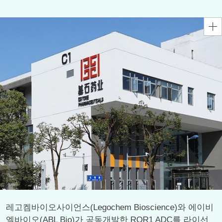
레고켐바이오사이언스(Legochem Bioscience)와 에이비
엘바이오(ABL Bio)가 공동개발한 ROR1 ADC를 라이선