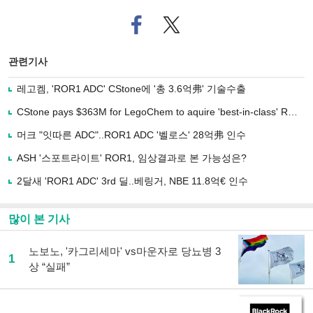
페
트위
이
터로
스
기사
북
공유
관련기사
으
하기
로
레고켐, 'ROR1 ADC' CStone에 '총 3.6억弗' 기술수출
기
사
CStone pays $363M for LegoChem to aquire 'best-in-class' ROR1 ADC
공
유
머크 "잇따른 ADC"..ROR1 ADC '벨로스' 28억弗 인수
하
ASH '스포트라이트' ROR1, 임상결과로 본 가능성은?
기
2달새 'ROR1 ADC' 3rd 딜..베링거, NBE 11.8억€ 인수
많이 본 기사
노보노, '카그리세마' vs마운자로 당뇨병 3
1
상 “실패”