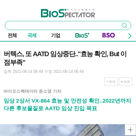
본문 바로가기
주요 메뉴
바이오스펙테이터
통
검색
합
검
전체
국제
기업
색
기사본문
버텍스, 또 AATD 임상중단.."효능 확인, But 이
점부족"
입력 2021-06-14 06:44
수정 2021-06-14 06:44
작게
크게
바이오스펙테이터 윤소영 기자
임상 2상서 VX-864 효능 및 안전성 확인..2022년까지
다른 후보물질로 AATD 임상 진입 목표