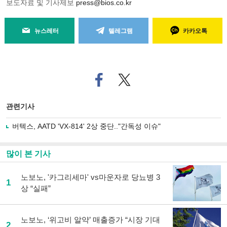
보도자료 및 기사제보
press@bios.co.kr
뉴스레터
텔레그램
카카오톡
페
트위
이
터로
스
기사
북
공유
관련기사
으
하기
로
버텍스, AATD 'VX-814' 2상 중단.."간독성 이슈"
기
사
공
많이 본 기사
유
하
노보노, '카그리세마' vs마운자로 당뇨병 3
기
1
상 “실패”
노보노, ‘위고비 알약’ 매출증가 “시장 기대
2