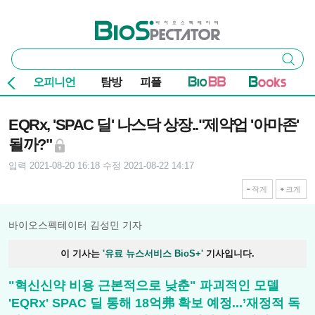
본문 바로가기
주요 메뉴
바이오스펙테이터
통
검색
합
검
오피니언
탐방
피플
색
기사본문
EQRx, 'SPAC 딜' 나스닥 상장.."제약업 '아마존'
될까?"
입력 2021-08-20 16:18
수정 2021-08-22 14:17
작게
크게
바이오스펙테이터 김성민 기자
이 기사는
'유료 뉴스서비스 BioS+'
기사입니다.
"혁신신약 비용 근본적으로 낮춘" 파괴적인 모델
'EQRx' SPAC 딜 통해 18억弗 확보 예정...’재정적 독