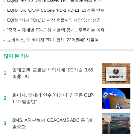
EQRx, 中한소 '3세대 EGFR TKI' "중국外 권리 인수"
기
사
EQRx '3rd 딜'..中 CStone 'PD-1 PD-L1' 13억弗 인수
공
유
EQRx “저가 PD(L)1” 시장 흔들까?..폐암 3상 “성공“
하
'중국 자체개발 PD-1' 첫 매출액 공개...주목하는 이유
기
노바티스, 中 베이진 PD-1 항체 '22억弗에' 사들여
많이 본 기사
알테오젠, 글로벌 제약사에 'SC기술' 3.65
1
억弗 L/O
화이자, 멧세라 인수 '디앤디' 경구용 GLP-
2
1 "개발중단"
BMS, AR 분해제·CEACAM5 ADC 등 "개
3
발중단"