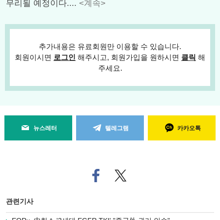
무리될 예정이다....
<계속>
추가내용은 유료회원만 이용할 수 있습니다.
회원이시면
로그인
해주시고, 회원가입을 원하시면
클릭
해
주세요.
뉴스레터
텔레그램
카카오톡
페
트위
이
터로
스
기사
북
공유
관련기사
으
하기
로