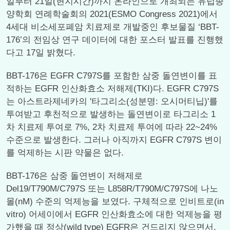
일부터 21일(현지시간)까지 온라인으로 개최되는 유럽종
양학회 연례학술회의 2021(ESMO Congress 2021)에서
4세대 비소세포폐암 치료제로 개발중인 후보물질 ‘BBT-
176’의 전임상 연구 데이터에 대한 포스터 발표를 진행했
다고 17일 밝혔다.
BBT-176은 EGFR C797S를 포함한 삼중 돌연변이를 표
적하는 EGFR 인산화효소 저해제(TKI)다. EGFR C797S
는 아스트라제네카의 '타그리소(성분명: 오시머티닙)'를
투여받고 후천적으로 발생하는 돌연변이로 타그리소 1
차 치료제 투여로 7%, 2차 치료제 투여에 따라 22~24%
수준으로 발생한다. 그러나 아직까지 EGFR C797S 변이
를 억제하는 시판 약물은 없다.
BBT-176은 삼중 돌연변이 저해제로
Del19/T790M/C797S 또는 L858R/T790M/C797S에 나노
몰(nM) 수준의 억제능을 보였다. 구체적으로 인비트로(in
vitro) 어세이에서 EGFR 인산화효소에 대한 억제능을 평
가했을 때 정상(wild type) EGFR은 건드리지 않으면서,