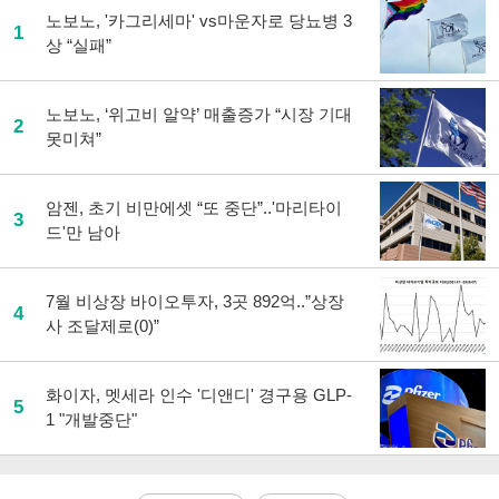
노보노, '카그리세마' vs마운자로 당뇨병 3
1
상 “실패”
노보노, ‘위고비 알약’ 매출증가 “시장 기대
2
못미쳐”
암젠, 초기 비만에셋 “또 중단”..'마리타이
3
드'만 남아
7월 비상장 바이오투자, 3곳 892억..”상장
4
사 조달제로(0)”
화이자, 멧세라 인수 '디앤디' 경구용 GLP-
5
1 "개발중단"