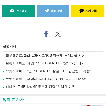
뉴스레터
텔레그램
카카오톡
페
트위
이
터로
스
기사
북
공유
관련기사
으
하기
로
블루프린트, 2nd 'EGFR C797S 저해제' 공개.."올 임상"
기
사
브릿지바이오, 폐암 '4세대 EGFR TKI약물' 1/2상 개시
공
유
브릿지바이오, "신규 EGFR TKI 발굴..TPD 접근법도 확장"
하
브릿지바이오, 폐암서 4세대 EGFR TKI “국내 1/2상 승인”
기
카나프, 'TME 활성화' 투트랙 전략 "선택한 이유"
많이 본 기사