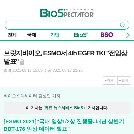
본문 바로가기
주요 메뉴
바이오스펙테이터
통
검색
합
검
전체
국제
기업
색
기사본문
브릿지바이오, ESMO서 4th EGFR TKI "전임상
발표"
입력 2021-09-17 11:09
수정 2021-09-17 21:26
작게
크게
바이오스펙테이터 김성민 기자
이 기사는
'유료 뉴스서비스 BioS+'
기사입니다.
[ESMO 2021]"국내 임상1/2상 진행중..내년 상반기
BBT-176 임상 데이터 발표"