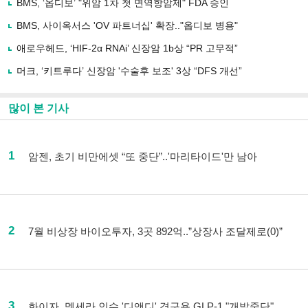
BMS, ‘옵디보’ "위암 1차 첫 면역항암제" FDA 승인
BMS, 사이옥서스 'OV 파트너십' 확장.."옵디보 병용"
애로우헤드, ‘HIF-2α RNAi’ 신장암 1b상 “PR 고무적”
머크, ‘키트루다’ 신장암 '수술후 보조' 3상 “DFS 개선”
많이 본 기사
1
암젠, 초기 비만에셋 “또 중단”..'마리타이드'만 남아
2
7월 비상장 바이오투자, 3곳 892억..”상장사 조달제로(0)”
3
화이자, 멧세라 인수 '디앤디' 경구용 GLP-1 "개발중단"