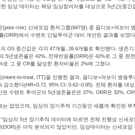
에 공개한 임상 데이터는 해당 임상참여자를 대상으로 5년간(중
위험군(poor-risk) 신세포암 환자그룹(847명) 중 옵디보+
률(ORR)에서 수텐트 단일투여군 대비 개선된 결과를 보였다
S 중간값은 각각 47개월, 26.6개월로 확인됐다. 생존
용투여군의 5년생존율은 42%, 전체반응률(ORR)은 42%로 그 중 완전
7%로 그 중 CR를 달성한 환자비율은 2%에 그쳤다.
ent-to-treat, ITT)을 진행한 결과, 옵디보+여보이 병용
 감소했다(HR=0.72, 95% CI: 0.62~0.85). 전체 
반면 수텐트 투여군의 5년생존율은은 37%, ORR은 32%, C
제는 없었으며, 임상의 장기추적 기간동안 새롭게 확인된 부
igator)는 “임상의 5년 장기추적 데이터에 따르면 전체 진행성 
(DOR)은 아직 분석되지 않았지만, 임상데이터는 신세포암