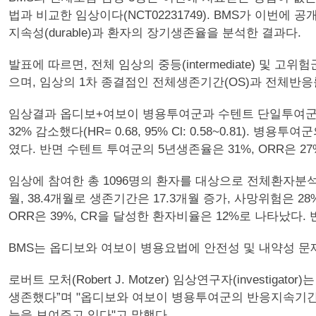
법과 비교한 임상이다(NCT02231749). BMS가 이번
지속성(durable)과 환자의 장기생존율을 분석한 결과다.
발표에 따르면, 전체 임상의 중등(intermediate) 및 고
으며, 임상의 1차 종결점인 전체생존기간(OS)과 전체반응
임상결과 옵디보+여보이 병용투여군과 수텐트 단일투여군의 O
32% 감소했다(HR= 0.68, 95% Cl: 0.58~0.81). 병
였다. 반면 수텐트 투여군의 5년생존율은 31%, ORR은 2
임상에 참여한 총 1096명의 환자를 대상으로 전체환자분석(int
월, 38.4개월로 생존기간은 17.3개월 증가, 사망위험은 28%
ORR은 39%, CR을 달성한 환자비율은 12%로 나타났다. 
BMS는 옵디보와 여보이 병용요법에 안전성 및 내약성 문
로버트 모처(Robert J. Motzer) 임상연구자(invest
생존했다”며 "옵디보와 여보이 병용투여군의 반응지속기간
능을 보여주고 있다"고 말했다.