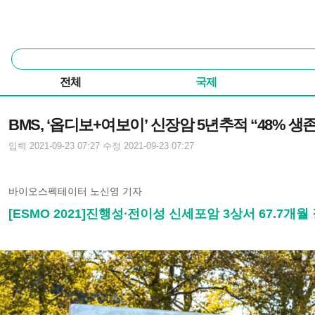
본문 바로가기
주요 메뉴
통
합
검
전체
국제
색
기사본문
BMS, ‘옵디보+여보이’ 신장암 5년추적 “48% 생존
입력 2021-09-23 07:27
수정 2021-09-23 07:27
바이오스펙테이터 노신영 기자
[ESMO 2021]진행성∙전이성 신세포암 3상서 67.7개