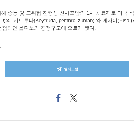
대해 중등 및 고위험 진행성 신세포암의 1차 치료제로 미국 식
루다(Keytruda, pembrolizumab)’와 에자이(Eisai)의 
 선점하던 옵디보와 경쟁구도에 오르게 됐다.
>
텔레그램
페
트위
이
터로
스
기사
북
공유
으
하기
로
기