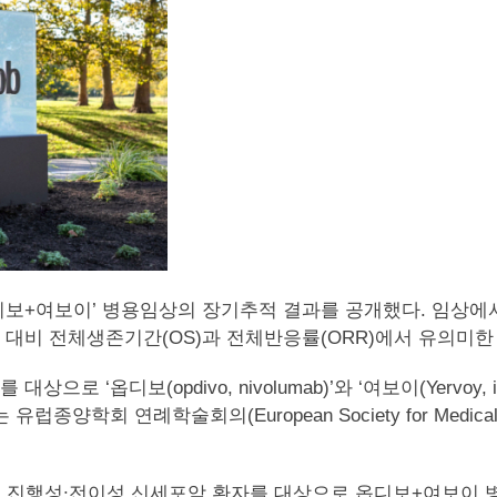
C)에 대한 ‘옵디보+여보이’ 병용임상의 장기추적 결과를 공개했다
b)’ 단일요법 대비 전체생존기간(OS)과 전체반응률(ORR)에서 유의
로 ‘옵디보(opdivo, nivolumab)’와 ‘여보이(Yervoy,
학회 연례학술회의(European Society for Medical 
없는 진행성∙전이성 신세포암 환자를 대상으로 옵디보+여보이