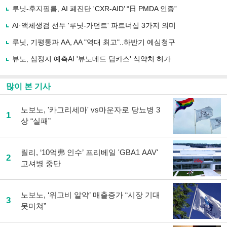
사
루닛-후지필름, AI 폐진단 'CXR-AID’ “日 PMDA 인증”
공
유
AI·액체생검 선두 '루닛-가던트' 파트너십 3가지 의미
하
루닛, 기평통과 AA, AA "역대 최고"..하반기 예심청구
기
뷰노, 심정지 예측AI '뷰노메드 딥카스' 식약처 허가
많이 본 기사
노보노, '카그리세마' vs마운자로 당뇨병 3
1
상 “실패”
릴리, ‘10억弗 인수’ 프리베일 'GBA1 AAV'
2
고셔병 중단
노보노, ‘위고비 알약’ 매출증가 “시장 기대
3
못미쳐”