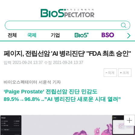
본문 바로가기
주요 메뉴
바이오스펙테이터
통
검색
합
검
전체
국제
기업
색
기사본문
페이지, 전립선암 'AI 병리진단' "FDA 최초 승인"
입력 2021-09-24 13:37
수정 2021-09-24 13:37
작게
크게
바이오스펙테이터 서윤석 기자
‘Paige Prostate’ 전립선암 진단 민감도
89.5%→96.8% ..”AI 병리진단 새로운 시대 열려”