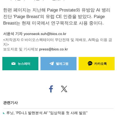
한편 페이지는 지난해 Paige Prostate와 유방암 AI 병리
진단 'Paige Breast'의 유럽 CE 인증을 받았다. Paige
Breast는 현재 미국에서 연구목적으로 사용 중이다.
서윤석 기자
yoonseok.suh@bios.co.kr
<저작권자 © 바이오스펙테이터 무단전재 및 재배포, AI학습 이용 금
지>
보도자료 및 기사제보
press@bios.co.kr
뉴스레터
텔레그램
카카오톡
페
트위
이
터로
스
기사
북
공유
관련기사
으
하기
로
루닛, 'PD-L1 발현분석 AI' "임상적용 첫 사례 발표"
기