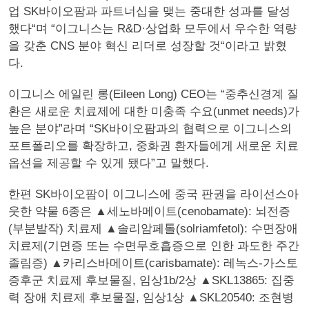
업 SK바이오팜과 파트너십을 맺는 중대한 성과를 달성
했다“며 “이그니스는 R&D·상업화 모두에서 우수한 역량
을 갖춘 CNS 분야 혁신 리더로 성장할 것“이라고 밝혔
다.
이그니스 에일린 롱(Eileen Long) CEO는 “중추신경계 질
환은 새로운 치료제에 대한 미충족 수요(unmet needs)가
높은 분야”라며 “SK바이오팜과의 협력으로 이그니스의
포트폴리오를 확장하고, 중화권 환자들에게 새로운 치료
옵션을 제공할 수 있게 됐다”고 말했다.
한편 SK바이오팜이 이그니스에 중국 판권을 라이선스아
웃한 약물 6종은 ▲세노바메이트(cenobamate): 뇌전증
(부분발작) 치료제 ▲솔리암페톨(solriamfetol): 수면장애
치료제(기면증 또는 수면무호흡증으로 인한 과도한 주간
졸림증) ▲카리스바메이트(carisbamate): 레녹스-가스토
증후군 치료제 후보물질, 임상1b/2상 ▲SKL13865: 집중
력 장애 치료제 후보물질, 임상1상 ▲SKL20540: 조현병