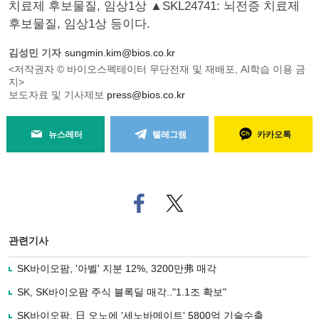
치료제 후보물질, 임상1상 ▲SKL24741: 뇌전증 치료제
후보물질, 임상1상 등이다.
김성민 기자
sungmin.kim@bios.co.kr
<저작권자 © 바이오스펙테이터 무단전재 및 재배포, AI학습 이용 금
지>
보도자료 및 기사제보
press@bios.co.kr
뉴스레터
텔레그램
카카오톡
페
트위
이
터로
스
기사
북
공유
관련기사
으
하기
로
SK바이오팜, '아벨' 지분 12%, 3200만弗 매각
기
사
SK, SK바이오팜 주식 블록딜 매각.."1.1조 확보"
공
유
SK바이오팜, 日 오노에 '세노바메이트' 5800억 기술수출