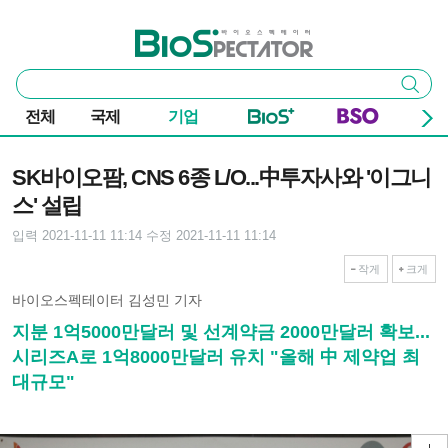
본문 바로가기
주요 메뉴
바이오스펙테이터
통
검색
합
검
전체
국제
기업
색
기사본문
SK바이오팜, CNS 6종 L/O...中투자사와 '이그니
스' 설립
입력 2021-11-11 11:14
수정 2021-11-11 11:14
작게
크게
바이오스펙테이터 김성민 기자
지분 1억5000만달러 및 선계약금 2000만달러 확보...
시리즈A로 1억8000만달러 유치 "올해 中 제약업 최
대규모"