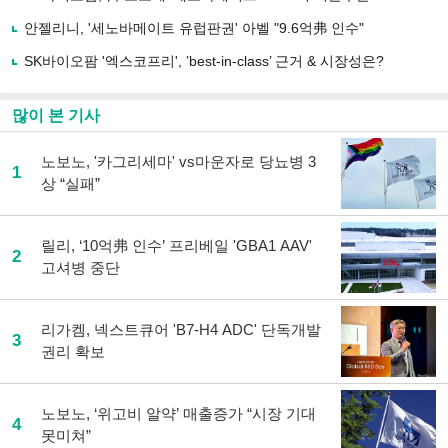
하
안젤리니, '세노바메이트 유럽판권' 아벨 "9.6억弗 인수"
기
SK바이오팜 '엑스코프리', ’best-in-class’ 근거 & 시장성은?
많이 본 기사
노보노, '카그리세마' vs마운자로 당뇨병 3
1
상 “실패”
릴리, ‘10억弗 인수’ 프리베일 'GBA1 AAV'
2
고셔병 중단
리가켐, 넥스트큐어 'B7-H4 ADC' 단독개발
3
권리 확보
노보노, ‘위고비 알약’ 매출증가 “시장 기대
4
못미쳐”