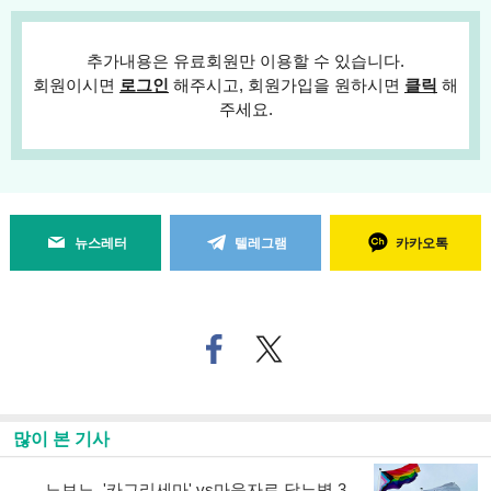
추가내용은 유료회원만 이용할 수 있습니다.
회원이시면
로그인
해주시고, 회원가입을 원하시면
클릭
해
주세요.
뉴스레터
텔레그램
카카오톡
페
트위
이
터로
스
기사
북
공유
으
하기
많이 본 기사
로
기
사
노보노, '카그리세마' vs마운자로 당뇨병 3