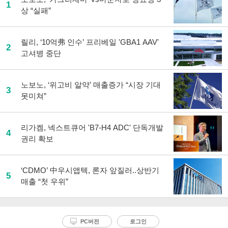
1
공
상 “실패”
유
하
기
릴리, ‘10억弗 인수’ 프리베일 'GBA1 AAV'
2
고셔병 중단
노보노, ‘위고비 알약’ 매출증가 “시장 기대
3
못미쳐”
리가켐, 넥스트큐어 'B7-H4 ADC' 단독개발
4
권리 확보
‘CDMO’ 中우시앱텍, 론자 앞질러..상반기
5
매출 “첫 우위”
PC버전
로그인