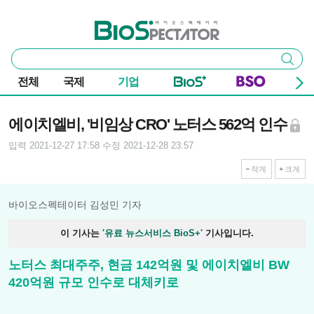
본문 바로가기
주요 메뉴
바이오스펙테이터
통
검색
합
검
전체
국제
기업
색
기사본문
에이치엘비, '비임상 CRO' 노터스 562억 인수
입력 2021-12-27 17:58
수정 2021-12-28 23:57
작게
크게
바이오스펙테이터 김성민 기자
이 기사는
'유료 뉴스서비스 BioS+'
기사입니다.
노터스 최대주주, 현금 142억원 및 에이치엘비 BW
420억원 규모 인수로 대체키로