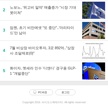
노보노, ‘위고비 알약’ 매출증가 “시장 기대
2
못미쳐”
암젠, 초기 비만에셋 “또 중단”..'마리타이
3
드'만 남아
7월 비상장 바이오투자, 3곳 892억..”상장
4
사 조달제로(0)”
화이자, 멧세라 인수 '디앤디' 경구용 GLP-
5
1 "개발중단"
PC버전
로그인
Copyright 2016. 바이오스펙테이터. All rights reserved