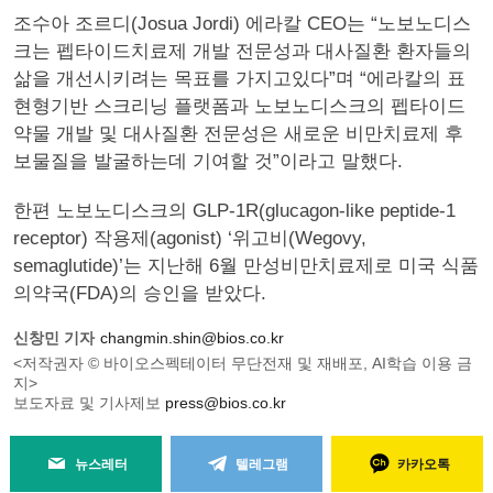
조수아 조르디(Josua Jordi) 에라칼 CEO는 “노보노디스
크는 펩타이드치료제 개발 전문성과 대사질환 환자들의
삶을 개선시키려는 목표를 가지고있다”며 “에라칼의 표
현형기반 스크리닝 플랫폼과 노보노디스크의 펩타이드
약물 개발 및 대사질환 전문성은 새로운 비만치료제 후
보물질을 발굴하는데 기여할 것”이라고 말했다.
한편 노보노디스크의 GLP-1R(glucagon-like peptide-1
receptor) 작용제(agonist) ‘위고비(Wegovy,
semaglutide)’는 지난해 6월 만성비만치료제로 미국 식품
의약국(FDA)의 승인을 받았다.
신창민 기자
changmin.shin@bios.co.kr
<저작권자 © 바이오스펙테이터 무단전재 및 재배포, AI학습 이용 금
지>
보도자료 및 기사제보
press@bios.co.kr
뉴스레터
텔레그램
카카오톡