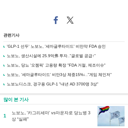
페
트위
이
터로
스
기사
북
공유
관련기사
으
하기
로
'GLP-1 선두' 노보노, '세마글루타이드' 비만약 FDA 승인
기
사
노보노, 생산시설에 25.9억弗 투자..”글로벌 공급↑”
공
유
노보노, 당뇨 '오젬픽' 고용량 확장 "FDA 거절, 제조이슈"
하
노보노, ‘세마글루타이드’ 비만3상 체중15%↓..”게임 체인저”
기
노보노디스크, 경구용 GLP-1 "내년 AD 3700명 3상"
많이 본 기사
노보노, '카그리세마' vs마운자로 당뇨병 3
1
상 “실패”