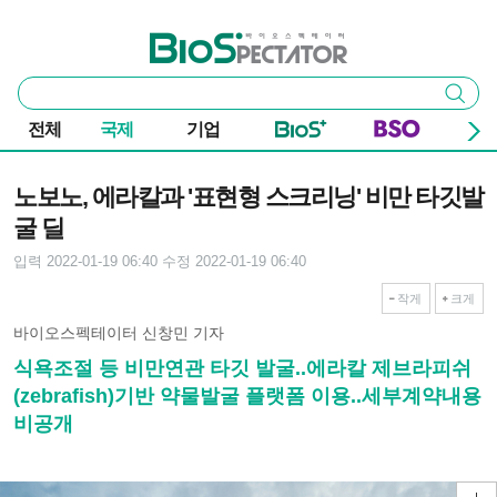
본문 바로가기
주요 메뉴
바이오스펙테이터
통
검색
합
검
전체
국제
기업
색
기사본문
노보노, 에라칼과 '표현형 스크리닝' 비만 타깃발
굴 딜
입력 2022-01-19 06:40
수정 2022-01-19 06:40
작게
크게
바이오스펙테이터 신창민 기자
식욕조절 등 비만연관 타깃 발굴..에라칼 제브라피쉬
(zebrafish)기반 약물발굴 플랫폼 이용..세부계약내용
비공개