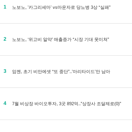
1
노보노, '카그리세마' vs마운자로 당뇨병 3상 “실패”
2
노보노, ‘위고비 알약’ 매출증가 “시장 기대 못미쳐”
3
암젠, 초기 비만에셋 “또 중단”..'마리타이드'만 남아
4
7월 비상장 바이오투자, 3곳 892억..”상장사 조달제로(0)”