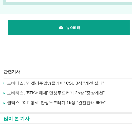
뉴스레터
관련기사
노바티스, '리겔리주맙vs졸레어' CSU 3상 "개선 실패"
노바티스, 'BTK저해제' 만성두드러기 2b상 "증상개선"
셀덱스, 'KIT 항체' 만성두드러기 1b상 "완전관해 95%"
많이 본 기사