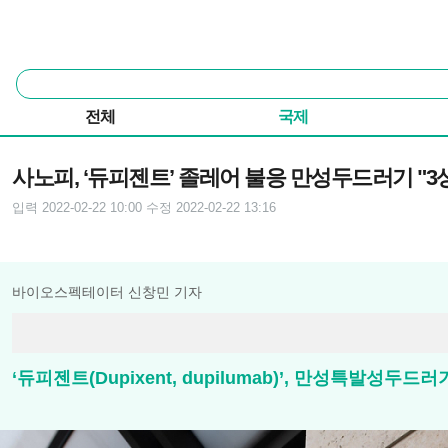
본문 바로가기
주요 메뉴
통
합
검
전체
국제
색
기사본문
사노피, ‘듀피젠트’ 졸레어 불응 만성두드러기 "3
입력 2022-02-22 10:00
수정 2022-02-22 13:16
바이오스펙테이터 신창민 기자
‘듀피젠트(Dupixent, dupilumab)’, 만성특발성두드