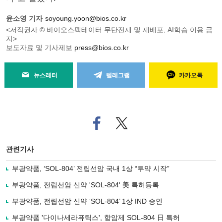
윤소영 기자
soyoung.yoon@bios.co.kr
<저작권자 © 바이오스펙테이터 무단전재 및 재배포, AI학습 이용 금
지>
보도자료 및 기사제보
press@bios.co.kr
뉴스레터
텔레그램
카카오톡
페
트위
이
터로
스
기사
북
공유
관련기사
으
하기
로
부광약품, ‘SOL-804’ 전립선암 국내 1상 “투약 시작”
기
사
부광약품, 전립선암 신약 'SOL-804' 美 특허등록
공
유
부광약품, 전립선암 신약 ‘SOL-804’ 1상 IND 승인
하
부광약품 '다이나세라퓨틱스', 항암제 SOL-804 日 특허
기