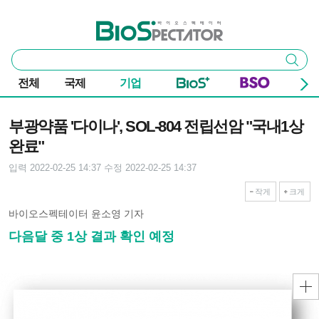
본문 바로가기
주요 메뉴
바이오스펙테이터
통
검색
합
검
전체
국제
기업
색
기사본문
부광약품 '다이나', SOL-804 전립선암 "국내1상
완료"
입력 2022-02-25 14:37
수정 2022-02-25 14:37
작게
크게
바이오스펙테이터 윤소영 기자
다음달 중 1상 결과 확인 예정