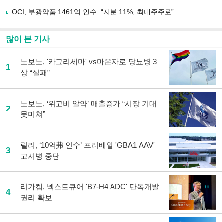
OCI, 부광약품 1461억 인수..“지분 11%, 최대주주로”
많이 본 기사
노보노, '카그리세마' vs마운자로 당뇨병 3
1
상 “실패”
노보노, ‘위고비 알약’ 매출증가 “시장 기대
2
못미쳐”
릴리, ‘10억弗 인수’ 프리베일 'GBA1 AAV'
3
고셔병 중단
리가켐, 넥스트큐어 'B7-H4 ADC' 단독개발
4
권리 확보