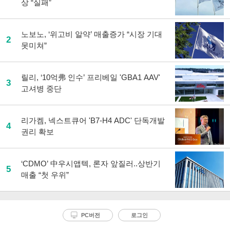
상 “실패”
노보노, ‘위고비 알약’ 매출증가 “시장 기대
2
못미쳐”
릴리, ‘10억弗 인수’ 프리베일 'GBA1 AAV'
3
고셔병 중단
리가켐, 넥스트큐어 'B7-H4 ADC' 단독개발
4
권리 확보
‘CDMO’ 中우시앱텍, 론자 앞질러..상반기
5
매출 “첫 우위”
PC버전
로그인