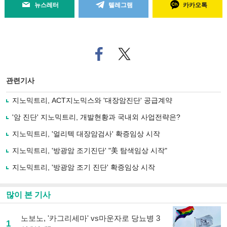
뉴스레터
텔레그램
카카오톡
페
트위
이
터로
스
기사
북
공유
관련기사
으
하기
로
지노믹트리, ACT지노믹스와 '대장암진단' 공급계약
기
사
'암 진단' 지노믹트리, 개발현황과 국내외 사업전략은?
공
유
지노믹트리, '얼리텍 대장암검사' 확증임상 시작
하
지노믹트리, '방광암 조기진단' "美 탐색임상 시작"
기
지노믹트리, '방광암 조기 진단' 확증임상 시작
많이 본 기사
노보노, '카그리세마' vs마운자로 당뇨병 3
1