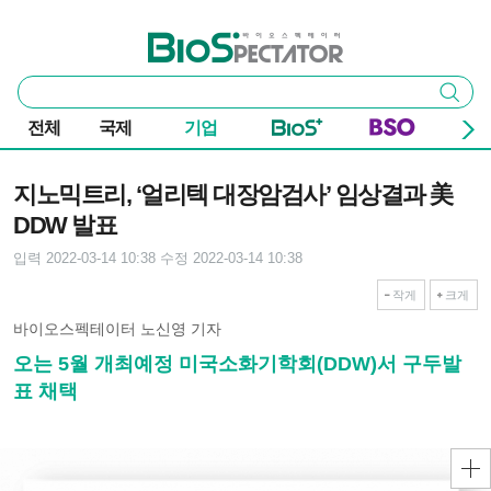
본문 바로가기
주요 메뉴
바이오스펙테이터
통
검색
합
검
전체
국제
기업
색
기사본문
지노믹트리, ‘얼리텍 대장암검사’ 임상결과 美
DDW 발표
입력 2022-03-14 10:38
수정 2022-03-14 10:38
작게
크게
바이오스펙테이터 노신영 기자
오는 5월 개최예정 미국소화기학회(DDW)서 구두발
표 채택