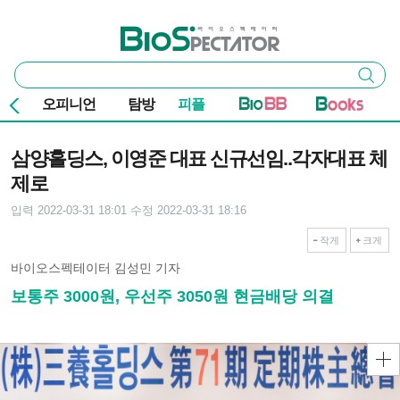
본문 바로가기
주요 메뉴
바이오스펙테이터
통
검색
합
검
오피니언
탐방
피플
색
기사본문
삼양홀딩스, 이영준 대표 신규선임..각자대표 체
제로
입력 2022-03-31 18:01
수정 2022-03-31 18:16
작게
크게
바이오스펙테이터 김성민 기자
보통주 3000원, 우선주 3050원 현금배당 의결