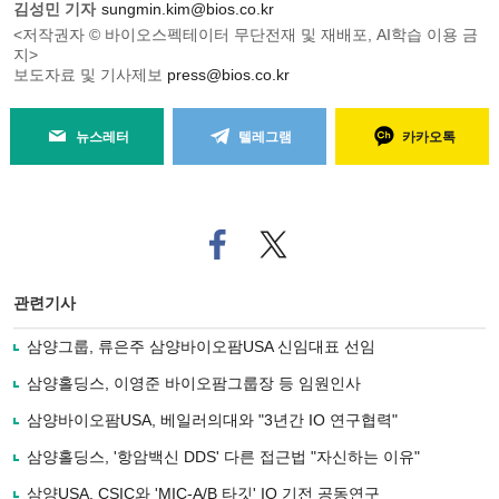
김성민 기자
sungmin.kim@bios.co.kr
<저작권자 © 바이오스펙테이터 무단전재 및 재배포, AI학습 이용 금
지>
보도자료 및 기사제보
press@bios.co.kr
뉴스레터
텔레그램
카카오톡
페
트위
이
터로
스
기사
북
공유
관련기사
으
하기
로
삼양그룹, 류은주 삼양바이오팜USA 신임대표 선임
기
사
삼양홀딩스, 이영준 바이오팜그룹장 등 임원인사
공
유
삼양바이오팜USA, 베일러의대와 "3년간 IO 연구협력"
하
삼양홀딩스, '항암백신 DDS' 다른 접근법 "자신하는 이유"
기
삼양USA, CSIC와 'MIC-A/B 타깃' IO 기전 공동연구