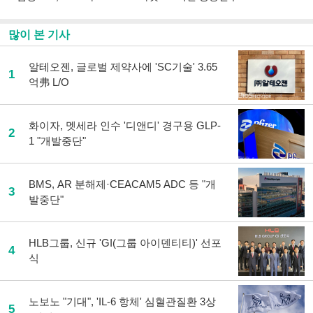
많이 본 기사
알테오젠, 글로벌 제약사에 'SC기술' 3.65
1
억弗 L/O
화이자, 멧세라 인수 '디앤디' 경구용 GLP-
2
1 "개발중단"
BMS, AR 분해제·CEACAM5 ADC 등 "개
3
발중단"
HLB그룹, 신규 'GI(그룹 아이덴티티)' 선포
4
식
노보노 "기대", 'IL-6 항체' 심혈관질환 3상
5