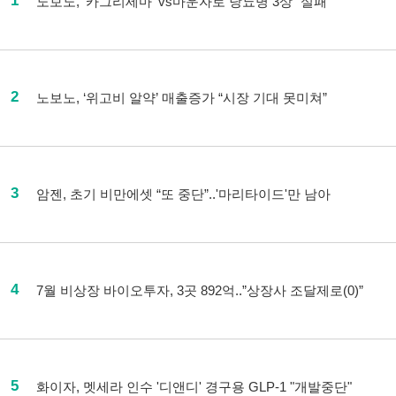
1
노보노, '카그리세마' vs마운자로 당뇨병 3상 “실패”
2
노보노, ‘위고비 알약’ 매출증가 “시장 기대 못미쳐”
3
암젠, 초기 비만에셋 “또 중단”..'마리타이드'만 남아
4
7월 비상장 바이오투자, 3곳 892억..”상장사 조달제로(0)”
5
화이자, 멧세라 인수 '디앤디' 경구용 GLP-1 "개발중단"