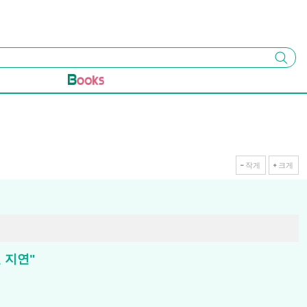
검색
작게
크게
 지연"