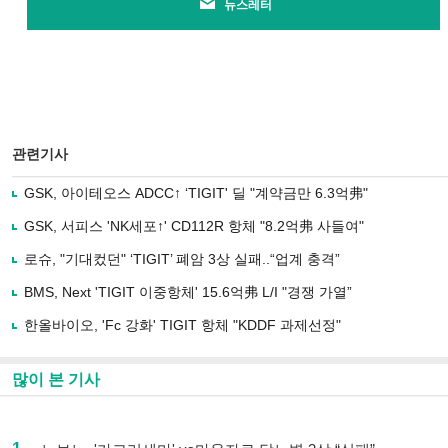
뉴스레터
관련기사
GSK, 아이테오스 ADCC↑ ‘TIGIT' 딜 "계약금만 6.3억弗"
GSK, 서피스 'NK세포↑' CD112R 항체 "8.2억弗 사들여"
로슈, "기대컸던" ‘TIGIT’ 폐암 3상 실패..“업계 충격”
BMS, Next 'TIGIT 이중항체' 15.6억弗 L/I "경쟁 가열”
한올바이오, 'Fc 강화' TIGIT 항체 "KDDF 과제선정"
많이 본 기사