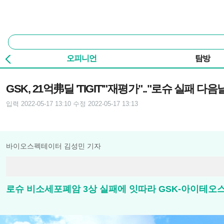
본문 바로가기
주요 메뉴
통
합
검
오피니언
탐방
색
기사본문
GSK, 21억弗딜 'TIGIT'"재평가".."로슈 실패 다음날.
입력 2022-05-17 13:10
수정 2022-05-17 13:13
바이오스펙테이터 김성민 기자
로슈 비소세포폐암 3상 실패에 잇따라 GSK-아이테오스 Fc