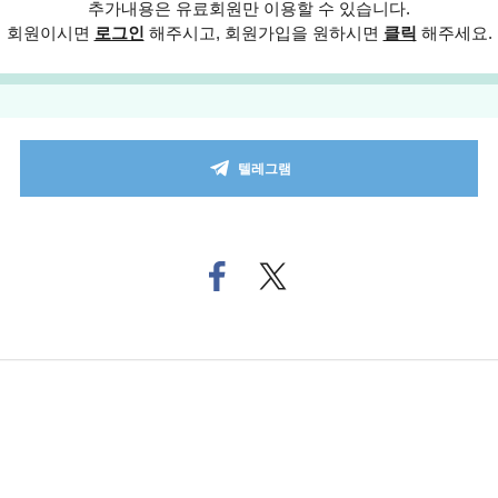
추가내용은 유료회원만 이용할 수 있습니다.
회원이시면
로그인
해주시고, 회원가입을 원하시면
클릭
해주세요.
텔레그램
페
트위
이
터로
스
기사
북
공유
으
하기
로
기
사
공
유
하
기