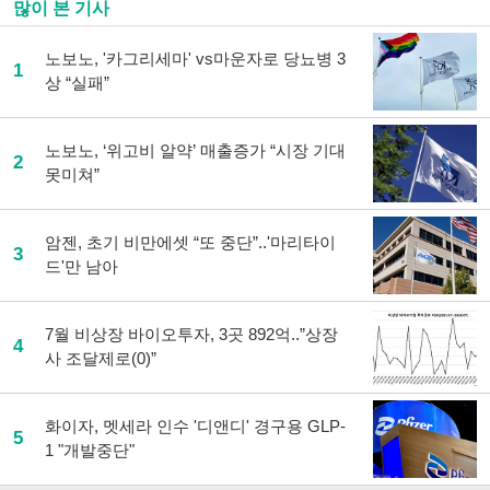
많이 본 기사
노보노, '카그리세마' vs마운자로 당뇨병 3
1
상 “실패”
노보노, ‘위고비 알약’ 매출증가 “시장 기대
2
못미쳐”
암젠, 초기 비만에셋 “또 중단”..'마리타이
3
드'만 남아
7월 비상장 바이오투자, 3곳 892억..”상장
4
사 조달제로(0)”
화이자, 멧세라 인수 '디앤디' 경구용 GLP-
5
1 "개발중단"