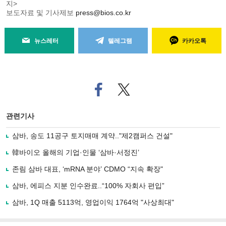
지>
보도자료 및 기사제보
press@bios.co.kr
뉴스레터
텔레그램
카카오톡
페
트위
이
터로
스
기사
북
공유
관련기사
으
하기
로
삼바, 송도 11공구 토지매매 계약.."제2캠퍼스 건설"
기
사
韓바이오 올해의 기업·인물 ‘삼바·서정진’
공
유
존림 삼바 대표, ‘mRNA 분야’ CDMO “지속 확장"
하
삼바, 에피스 지분 인수완료..“100% 자회사 편입”
기
삼바, 1Q 매출 5113억, 영업이익 1764억 "사상최대"