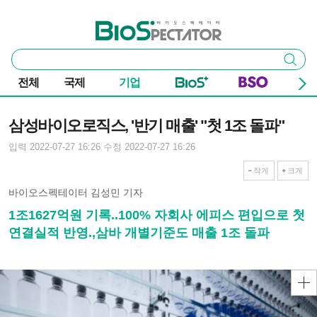
본문 바로가기
주요 메뉴
바이오스펙테이터
통
검색
합
검
전체
국제
기업
색
기사본문
삼성바이오로직스, '반기 매출' "첫 1조 돌파"
입력 2022-07-27 16:26
수정 2022-07-27 16:26
작게
크게
바이오스펙테이터 김성민 기자
1조1627억원 기록..100% 자회사 에피스 편입으로 첫
연결실적 반영.,삼바 개별기준도 매출 1조 돌파