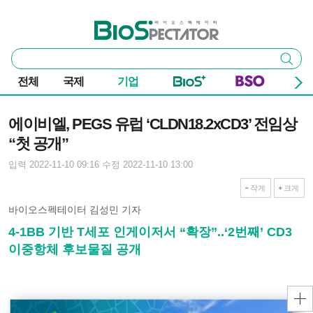
본문 바로가기
주요 메뉴
바이오스펙테이터
통
검색
합
검
전체
국제
기업
색
기사본문
에이비엘, PEGS 유럽 ‘CLDN18.2xCD3’ 전임상
“첫 공개”
입력 2022-11-10 09:16
수정 2022-11-10 13:00
작게
크게
바이오스펙테이터 김성민 기자
4-1BB 기반 T세포 인게이저서 “확장”..‘2번째’ CD3
이중항체 후보물질 공개