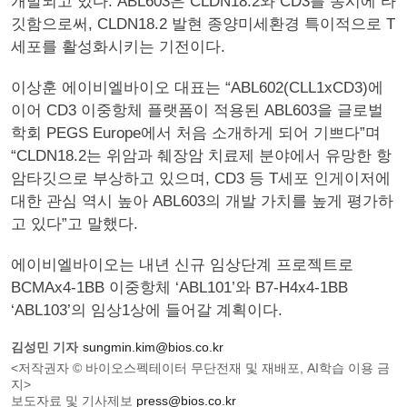
개발되고 있다. ABL603은 CLDN18.2와 CD3를 동시에 타
깃함으로써, CLDN18.2 발현 종양미세환경 특이적으로 T
세포를 활성화시키는 기전이다.
이상훈 에이비엘바이오 대표는 “ABL602(CLL1xCD3)에
이어 CD3 이중항체 플랫폼이 적용된 ABL603을 글로벌
학회 PEGS Europe에서 처음 소개하게 되어 기쁘다”며
“CLDN18.2는 위암과 췌장암 치료제 분야에서 유망한 항
암타깃으로 부상하고 있으며, CD3 등 T세포 인게이저에
대한 관심 역시 높아 ABL603의 개발 가치를 높게 평가하
고 있다”고 말했다.
에이비엘바이오는 내년 신규 임상단계 프로젝트로
BCMAx4-1BB 이중항체 ‘ABL101’와 B7-H4x4-1BB
‘ABL103’의 임상1상에 들어갈 계획이다.
김성민 기자
sungmin.kim@bios.co.kr
<저작권자 © 바이오스펙테이터 무단전재 및 재배포, AI학습 이용 금
지>
보도자료 및 기사제보
press@bios.co.kr