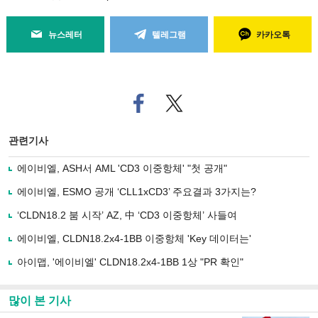
뉴스레터
텔레그램
카카오톡
페
트위
이
터로
스
기사
북
공유
관련기사
으
하기
로
에이비엘, ASH서 AML 'CD3 이중항체' "첫 공개"
기
사
에이비엘, ESMO 공개 ‘CLL1xCD3’ 주요결과 3가지는?
공
유
‘CLDN18.2 붐 시작’ AZ, 中 ‘CD3 이중항체’ 사들여
하
에이비엘, CLDN18.2x4-1BB 이중항체 'Key 데이터는'
기
아이맵, '에이비엘' CLDN18.2x4-1BB 1상 "PR 확인"
많이 본 기사