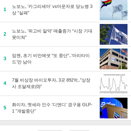
노보노, '카그리세마' vs마운자로 당뇨병 3
1
상 “실패”
노보노, ‘위고비 알약’ 매출증가 “시장 기대
2
못미쳐”
암젠, 초기 비만에셋 “또 중단”..'마리타이
3
드'만 남아
7월 비상장 바이오투자, 3곳 892억..”상장
4
사 조달제로(0)”
화이자, 멧세라 인수 '디앤디' 경구용 GLP-
5
1 "개발중단"