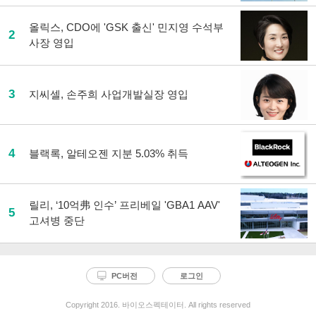
올릭스, CDO에 'GSK 출신' 민지영 수석부
2
사장 영입
3
지씨셀, 손주희 사업개발실장 영입
4
블랙록, 알테오젠 지분 5.03% 취득
릴리, ‘10억弗 인수’ 프리베일 'GBA1 AAV'
5
고셔병 중단
PC버전
로그인
Copyright 2016. 바이오스펙테이터. All rights reserved