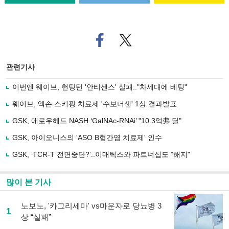
페
트위
이
터로
스
기사
북
공유
관련기사
으
하기
로
이번엔 웨이브, 헌팅턴 '안티센스' 실패.."차세대에 베팅"
기
사
웨이브, 엑손 스키핑 치료제 '수보더센' 1상 결과발표
공
유
GSK, 애로우헤드 NASH ‘GalNAc-RNAi’ "10.3억弗 딜"
하
GSK, 아이오니스의 'ASO B형간염 치료제' 인수
기
GSK, ‘TCR-T 전면중단?’..이매틱스와 파트너십도 "해지"
많이 본 기사
노보노, '카그리세마' vs마운자로 당뇨병 3
1
상 “실패”