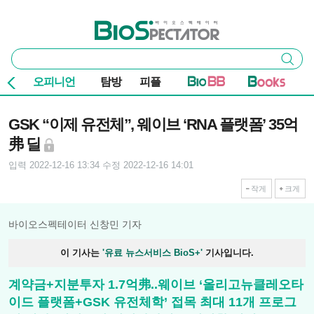
본문 바로가기
주요 메뉴
바이오스펙테이터
통
검색
합
검
오피니언
탐방
피플
색
기사본문
GSK “이제 유전체”, 웨이브 ‘RNA 플랫폼’ 35억
弗 딜
입력 2022-12-16 13:34
수정 2022-12-16 14:01
작게
크게
바이오스펙테이터 신창민 기자
이 기사는
'유료 뉴스서비스 BioS+'
기사입니다.
계약금+지분투자 1.7억弗..웨이브 ‘올리고뉴클레오타
이드 플랫폼+GSK 유전체학’ 접목 최대 11개 프로그