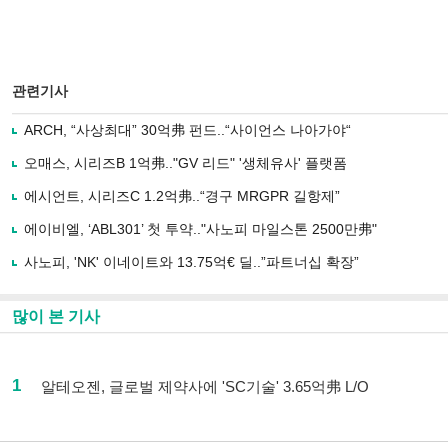
관련기사
ARCH, “사상최대” 30억弗 펀드..“사이언스 나아가야“
오매스, 시리즈B 1억弗.."GV 리드" '생체유사' 플랫폼
에시언트, 시리즈C 1.2억弗..“경구 MRGPR 길항제”
에이비엘, ‘ABL301’ 첫 투약.."사노피 마일스톤 2500만弗"
사노피, 'NK' 이네이트와 13.75억€ 딜..”파트너십 확장”
많이 본 기사
1
알테오젠, 글로벌 제약사에 'SC기술' 3.65억弗 L/O