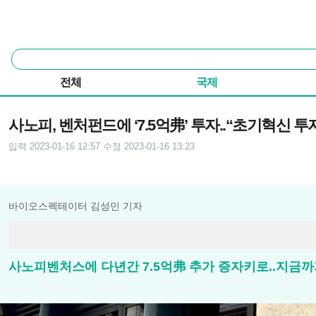
본문 바로가기
주요 메뉴
통
합
검
전체
국제
색
기사본문
사노피, 벤처펀드에 ‘7.5억弗’ 투자..“초기혁신 투
입력 2023-01-16 12:57
수정 2023-01-16 13:23
바이오스펙테이터 김성민 기자
사노피벤처스에 다년간 7.5억弗 추가 증자키로..지금까