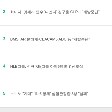
2
화이자, 멧세라 인수 '디앤디' 경구용 GLP-1 "개발중단"
3
BMS, AR 분해제·CEACAM5 ADC 등 "개발중단"
4
HLB그룹, 신규 'GI(그룹 아이덴티티)' 선포식
5
노보노 "기대", 'IL-6 항체' 심혈관질환 3상 "실패”