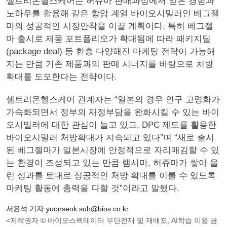
셀트리온헬스케어는 허쥬마 판매과정에서 얻은 경험과
노하우를 활용해 같은 항암 계열 바이오시밀러인 베그젤
마의 성공적인 시장안착을 이끌 계획이다. 특히 베그젤
마 출시로 제품 포트폴리오가 확대됨에 따라 패키지딜
(package deal) 등 한층 다양해진 마케팅 전략이 가능해
지는 만큼 기존 제품과의 판매 시너지를 바탕으로 처방
확대를 도모한다는 전략이다.
셀트리온헬스케어 관계자는 “일본의 경우 인구 고령화가
가속화되면서 정부의 재정부담을 완화시킬 수 있는 바이
오시밀러에 대한 관심이 늘고 있고, DPC 제도를 활용한
바이오시밀러 처방확대가 지속되고 있다”며 “새로 출시
된 베그젤마가 일본시장에 안정적으로 자리매김할 수 있
는 환경이 조성되고 있는 만큼 램시마, 허쥬마가 쌓아 올
린 성과를 토대로 성공적인 처방 확대를 이룰 수 있도록
마케팅 활동에 총력을 다할 것”이라고 말했다.
서윤석 기자
yoonseok.suh@bios.co.kr
<저작권자 © 바이오스펙테이터 무단전재 및 재배포, AI학습 이용 금