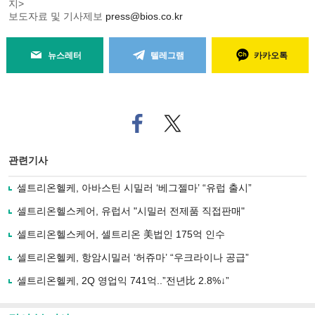
지>
보도자료 및 기사제보
press@bios.co.kr
뉴스레터
텔레그램
카카오톡
페
트위
이
터로
스
기사
북
공유
관련기사
으
하기
로
셀트리온헬케, 아바스틴 시밀러 ‘베그젤마’ “유럽 출시”
기
사
셀트리온헬스케어, 유럽서 "시밀러 전제품 직접판매"
공
유
셀트리온헬스케어, 셀트리온 美법인 175억 인수
하
셀트리온헬케, 항암시밀러 ‘허쥬마’ “우크라이나 공급”
기
셀트리온헬케, 2Q 영업익 741억..”전년比 2.8%↓”