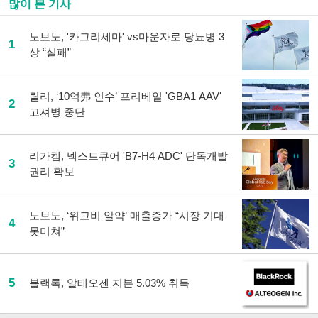
많이 본 기사
노보노, '카그리세마' vs마운자로 당뇨병 3
1
상 “실패”
릴리, ‘10억弗 인수’ 프리베일 'GBA1 AAV'
2
고셔병 중단
리가켐, 넥스트큐어 'B7-H4 ADC' 단독개발
3
권리 확보
노보노, ‘위고비 알약’ 매출증가 “시장 기대
4
못미쳐”
5
블랙록, 알테오젠 지분 5.03% 취득