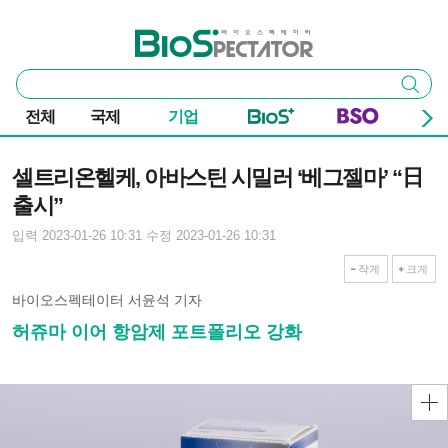
본문 바로가기
주요 메뉴
바이오스펙테이터
통
검색
합
검
전체
국제
기업
색
기사본문
셀트리온헬케, 아바스틴 시밀러 ‘베그젤마’ “日
출시”
입력 2023-01-26 10:31
수정 2023-01-26 10:31
작게
크게
바이오스펙테이터 서윤석 기자
허쥬마 이어 항암제 포트폴리오 강화