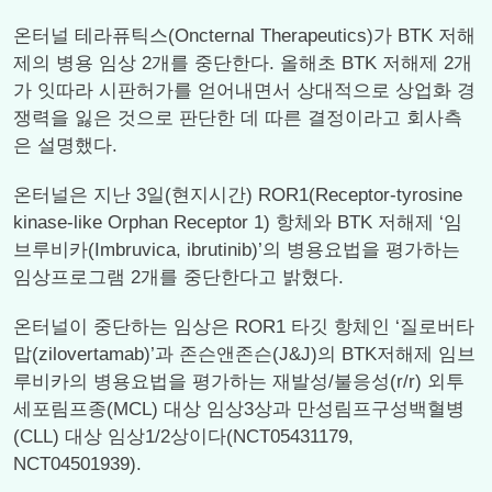
온터널 테라퓨틱스(Oncternal Therapeutics)가 BTK 저해
제의 병용 임상 2개를 중단한다. 올해초 BTK 저해제 2개
가 잇따라 시판허가를 얻어내면서 상대적으로 상업화 경
쟁력을 잃은 것으로 판단한 데 따른 결정이라고 회사측
은 설명했다.
온터널은 지난 3일(현지시간) ROR1(Receptor-tyrosine
kinase-like Orphan Receptor 1) 항체와 BTK 저해제 ‘임
브루비카(Imbruvica, ibrutinib)’의 병용요법을 평가하는
임상프로그램 2개를 중단한다고 밝혔다.
온터널이 중단하는 임상은 ROR1 타깃 항체인 ‘질로버타
맙(zilovertamab)’과 존슨앤존슨(J&J)의 BTK저해제 임브
루비카의 병용요법을 평가하는 재발성/불응성(r/r) 외투
세포림프종(MCL) 대상 임상3상과 만성림프구성백혈병
(CLL) 대상 임상1/2상이다(NCT05431179,
NCT04501939).