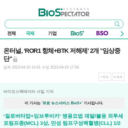
본문 바로가기
주요 메뉴
바이오스펙테이터
통
검색
합
검
전체
국제
기업
색
기사본문
온터널, ‘ROR1 항체+BTK 저해제’ 2개 "임상중
단"
입력 2023-04-10 14:01
수정 2023-04-10 17:56
작게
크게
바이오스펙테이터 서일 기자
이 기사는
'유료 뉴스서비스 BioS+'
기사입니다.
‘질로버타맙+임브루비카’ 병용요법 재발/불응 외투세
포림프종(MCL) 3상, 만성 림프구성백혈병(CLL) 1/2