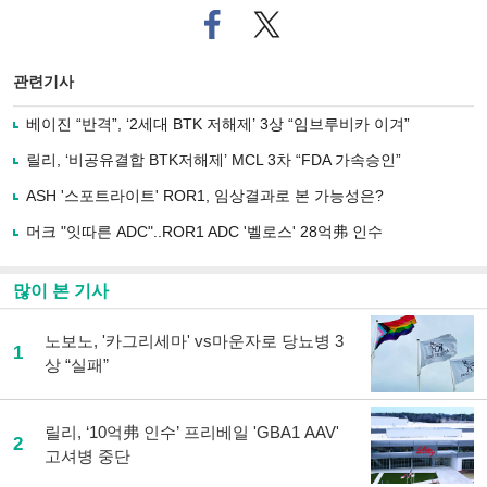
페
트위
이
터로
스
기사
북
공유
관련기사
으
하기
로
베이진 “반격”, ‘2세대 BTK 저해제’ 3상 “임브루비카 이겨”
기
사
릴리, ‘비공유결합 BTK저해제’ MCL 3차 “FDA 가속승인”
공
유
ASH '스포트라이트' ROR1, 임상결과로 본 가능성은?
하
머크 "잇따른 ADC"..ROR1 ADC '벨로스' 28억弗 인수
기
많이 본 기사
노보노, '카그리세마' vs마운자로 당뇨병 3
1
상 “실패”
릴리, ‘10억弗 인수’ 프리베일 'GBA1 AAV'
2
고셔병 중단