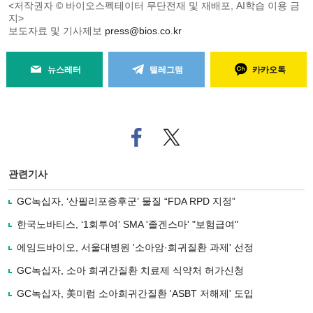
<저작권자 © 바이오스펙테이터 무단전재 및 재배포, AI학습 이용 금
지>
보도자료 및 기사제보
press@bios.co.kr
뉴스레터
텔레그램
카카오톡
페
트위
이
터로
스
기사
북
공유
관련기사
으
하기
로
GC녹십자, ‘산필리포증후군’ 물질 “FDA RPD 지정”
기
사
한국노바티스, ‘1회투여’ SMA '졸겐스마' "보험급여"
공
유
에임드바이오, 서울대병원 '소아암·희귀질환 과제' 선정
하
GC녹십자, 소아 희귀간질환 치료제 식약처 허가신청
기
GC녹십자, 美미럼 소아희귀간질환 'ASBT 저해제' 도입