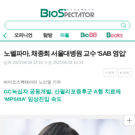
본문 바로가기
주요 메뉴
바이오스펙테이터
통
검색
합
검
오피니언
탐방
피플
색
기사본문
노벨파마, 채종희 서울대병원 교수 ‘SAB 영입’
입력 2023-04-18 13:14
수정 2023-04-18 13:14
작게
크게
바이오스펙테이터 노신영 기자
GC녹십자 공동개발, 산필리포증후군 A형 치료제
‘MPSIIIA’ 임상진입 속도