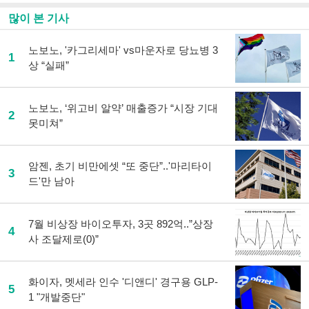
많이 본 기사
노보노, '카그리세마' vs마운자로 당뇨병 3
1
상 “실패”
노보노, ‘위고비 알약’ 매출증가 “시장 기대
2
못미쳐”
암젠, 초기 비만에셋 “또 중단”..'마리타이
3
드'만 남아
7월 비상장 바이오투자, 3곳 892억..”상장
4
사 조달제로(0)”
화이자, 멧세라 인수 '디앤디' 경구용 GLP-
5
1 "개발중단"