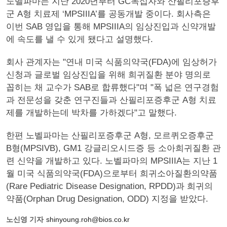
노벨파마는 지난 2020년부터 GC녹십자와 산필리포증후
군 A형 치료제 ‘MPSIIIA’를 공동개발 중이다. 회사측은
이번 SAB 영입을 통해 MPSIIIA의 임상진입과 신약개발
에 속도를 낼 수 있게 됐다고 설명했다.
회사 관계자는 "연내 미국 식품의약국(FDA)에 임상허가
신청과 글로벌 임상진입을 위해 희귀질환 분야 명의로
꼽히는 채 교수가 SAB로 합류했다"며 "폭 넓은 연구경험
과 전문성을 갖춘 연구진들과 산필리포증후군 A형 치료
제를 개발하는데 박차를 가하겠다"고 말했다.
한편 노벨파마는 산필리포증후군 A형, 모르퀴오증후군
B형(MPSIVB), GM1 강글리오시드증 등 소아희귀질환 관
련 신약을 개발하고 있다. 노벨파마의 MPSIIIA는 지난 1
월 미국 식품의약국(FDA)으로부터 희귀소아질환의약품
(Rare Pediatric Disease Designation, RPDD)과 희귀의
약품(Orphan Drug Designation, ODD) 지정을 받았다.
노신영 기자
shinyoung.roh@bios.co.kr