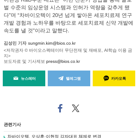
벌 수준의 임상운영 시스템과 인허가 역량을 갖추게 됐
다”며 “차바이오텍이 20년 넘게 쌓아온 세포치료제 연구
개발 경험과 노하우를 바탕으로 세포치료제 신약 개발에
속도를 낼 것”이라고 말했다.
김성민 기자
sungmin.kim@bios.co.kr
<저작권자 © 바이오스펙테이터 무단전재 및 재배포, AI학습 이용 금
지>
보도자료 및 기사제보
press@bios.co.kr
뉴스레터
텔레그램
카카오톡
페
트위
이
터로
스
기사
북
공유
관련기사
으
하기
로
차바이오텍, 오상훈·이현정 각자대표 체제로 변경