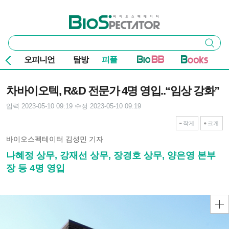
본문 바로가기
주요 메뉴
바이오스펙테이터
통
검색
합
검
오피니언
탐방
피플
색
기사본문
차바이오텍, R&D 전문가 4명 영입..“임상 강화”
입력 2023-05-10 09:19
수정 2023-05-10 09:19
작게
크게
바이오스펙테이터 김성민 기자
나혜정 상무, 강재선 상무, 장경호 상무, 양은영 본부
장 등 4명 영입