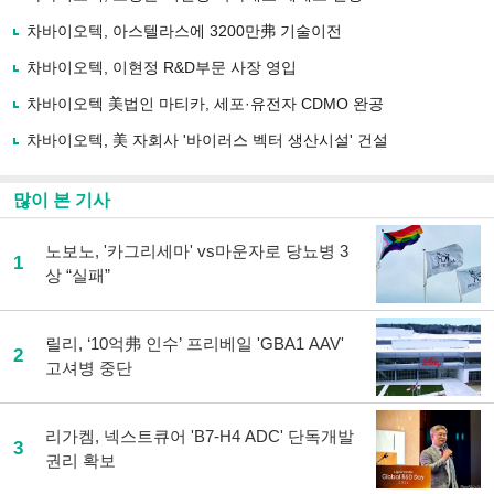
기
사
차바이오텍, 아스텔라스에 3200만弗 기술이전
공
유
차바이오텍, 이현정 R&D부문 사장 영입
하
차바이오텍 美법인 마티카, 세포·유전자 CDMO 완공
기
차바이오텍, 美 자회사 '바이러스 벡터 생산시설' 건설
많이 본 기사
노보노, '카그리세마' vs마운자로 당뇨병 3
1
상 “실패”
릴리, ‘10억弗 인수’ 프리베일 'GBA1 AAV'
2
고셔병 중단
리가켐, 넥스트큐어 'B7-H4 ADC' 단독개발
3
권리 확보