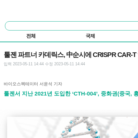
본문 바로가기
주요 메뉴
통
합
검
전체
국제
색
기사본문
툴젠 파트너 카데릭스, 中순시에 CRISPR CAR-T “
입력 2023-05-11 14:44
수정 2023-05-11 14:44
바이오스펙테이터 서윤석 기자
툴젠서 지난 2021년 도입한 ‘CTH-004’, 중화권(중국,