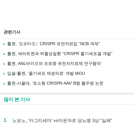
관련기사
툴젠, ‘오프타깃↓’ CRISPR 유전자편집 “NCB 게재”
툴젠, 세라트젠과 허혈성질환 “CRISPR 줄기세포겔 개발”
툴젠, ANL바이오와 조로증 유전자치료제 연구협약
입셀-툴젠, '줄기세포 재생의료' 개발 MOU
툴젠-서울대, ‘초소형 CRISPR-AAV’ B형 혈우병 논문
많이 본 기사
1
노보노, '카그리세마' vs마운자로 당뇨병 3상 “실패”