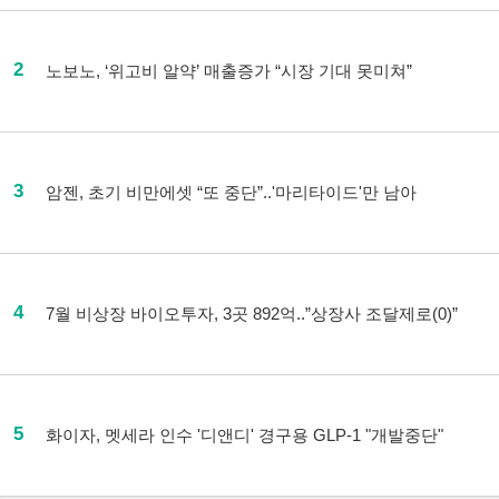
2
노보노, ‘위고비 알약’ 매출증가 “시장 기대 못미쳐”
3
암젠, 초기 비만에셋 “또 중단”..'마리타이드'만 남아
4
7월 비상장 바이오투자, 3곳 892억..”상장사 조달제로(0)”
5
화이자, 멧세라 인수 '디앤디' 경구용 GLP-1 "개발중단"