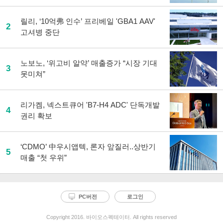
릴리, ‘10억弗 인수’ 프리베일 'GBA1 AAV'
2
고셔병 중단
노보노, ‘위고비 알약’ 매출증가 “시장 기대
3
못미쳐”
리가켐, 넥스트큐어 'B7-H4 ADC' 단독개발
4
권리 확보
‘CDMO’ 中우시앱텍, 론자 앞질러..상반기
5
매출 “첫 우위”
PC버전
로그인
Copyright 2016. 바이오스펙테이터. All rights reserved