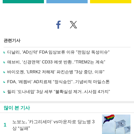
페
트위
이
터로
스
기사
북
공유
관련기사
으
하기
로
디날리, 'AD신약' FDA 임상보류 이유 "전임상 독성이슈"
기
사
애브비, ‘신경면역’ CD33 에셋 반환..“TREM2는 계속”
공
유
바이오젠, 'LRRK2 저해제' 파킨슨병 "3상 중단, 이유"
하
FDA, ‘레켐비’ AD치료제 “정식승인”..기념비적 마일스톤
기
릴리 ‘도나네맙’ 3상 세부 “불확실성 제거..시사점 4가지”
많이 본 기사
노보노, '카그리세마' vs마운자로 당뇨병 3
1
상 “실패”