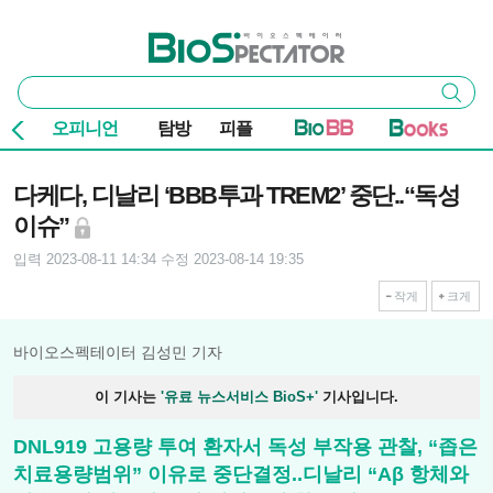
본문 바로가기
주요 메뉴
바이오스펙테이터
통
검색
합
검
오피니언
탐방
피플
색
기사본문
다케다, 디날리 ‘BBB투과 TREM2’ 중단..“독성
이슈”
입력 2023-08-11 14:34
수정 2023-08-14 19:35
작게
크게
바이오스펙테이터 김성민 기자
이 기사는
'유료 뉴스서비스 BioS+'
기사입니다.
DNL919 고용량 투여 환자서 독성 부작용 관찰, “좁은
치료용량범위” 이유로 중단결정..디날리 “Aβ 항체와