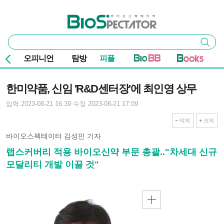
본문 바로가기
주요 메뉴
바이오스펙테이터
통
검색
합
검
오피니언
탐방
피플
색
기사본문
한미약품, 신임 'R&D센터장'에 최인영 상무
입력 2023-08-21 16:39
수정 2023-08-21 17:09
작게
크게
바이오스펙테이터 김성민 기자
랩스커버리 적용 바이오신약 부문 총괄.."차세대 신규
모달리티 개발 이끌 것"