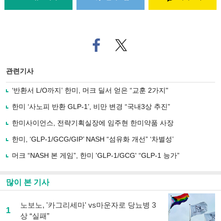
페
트위
이
터로
스
기사
북
공유
관련기사
으
하기
로
‘반환서 L/O까지’ 한미, 머크 딜서 얻은 “교훈 2가지"
기
사
한미 ‘사노피 반환 GLP-1’, 비만 변경 “국내3상 추진”
공
유
한미사이언스, 전략기획실장에 임주현 한미약품 사장
하
한미, ‘GLP-1/GCG/GIP’ NASH “섬유화 개선” ‘차별성’
기
머크 “NASH 본 게임”, 한미 'GLP-1/GCG' “GLP-1 능가”
많이 본 기사
노보노, '카그리세마' vs마운자로 당뇨병 3
1
상 “실패”