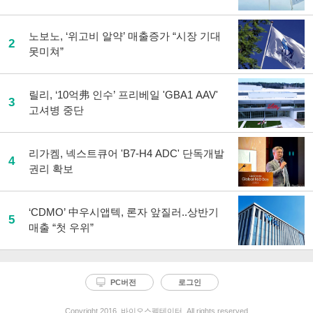
노보노, ‘위고비 알약’ 매출증가 “시장 기대
2
못미쳐”
릴리, ‘10억弗 인수’ 프리베일 'GBA1 AAV'
3
고셔병 중단
리가켐, 넥스트큐어 'B7-H4 ADC' 단독개발
4
권리 확보
‘CDMO’ 中우시앱텍, 론자 앞질러..상반기
5
매출 “첫 우위”
PC버전
로그인
Copyright 2016. 바이오스펙테이터. All rights reserved